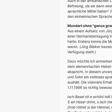
Auch in der afrikanischen L
Befreiung, da sie dann ein
sprachliche Mittel haben"
(
den einheimischen Sprachen
Mundart ohne "genus gra
Aus einem Aufsatz von
Jür
einer Germanistentagung i
hatte: Erstens kenne die M
weckt. (
Jürg Bleiker
bezeich
Verfügung steht.)
Dazu möchte ich anmerken
dem alemannischen
Hebel-
abspricht. In diesem unver
und Sohn ein zeitloses apo
aushält. Die visionäre Er
1.11.1986 so richtig bewus
Isch Basel nit e schöni tolli
S sin Hüser drinn, s isch men
Drob röthet si der Himmel, 