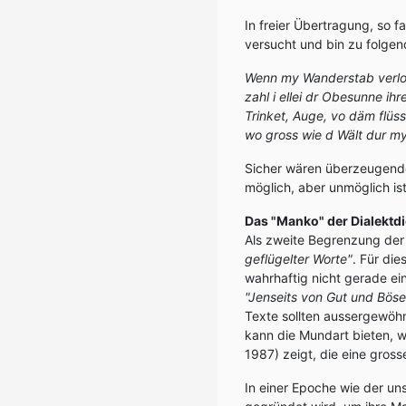
In freier Übertragung, so f
versucht und bin zu folg
Wenn my Wanderstab verlor
zahl i ellei dr Obesunne ihr
Trinket, Auge, vo däm flüss
wo gross wie d Wält dur my
Sicher wären überzeugend
möglich, aber unmöglich is
Das "Manko" der Dialektd
Als zweite Begrenzung de
geflügelter Worte"
. Für di
wahrhaftig nicht gerade ei
"Jenseits von Gut und Böse
Texte sollten aussergewöh
kann die Mundart bieten, w
1987) zeigt, die eine gross
In einer Epoche wie der un