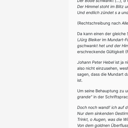
Der Bode schwankt (…), d Gl
Der Himmel stoht im Blitz un
Und endlich zündet s a und
(Rechtschreibung nach
All
Da kann einen der gleich
(
Jürg Bleiker
im
Mundart-F
gschwankt het und der Himm
erschreckende Gültigkeit (
Johann Peter Hebel
ist ja
also nicht einzusehen, wes
sagen, dass die Mundart da
ist.
Um seine Behauptung zu un
grande"
in der Schriftspra
Doch noch wandl’ ich auf 
Nur dem sinkenden Gestirn 
Trinkt, o Augen, was die Wi
Von dem goldnen Überfluss