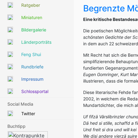
Ratgeber
Begrenzte Mö
Miniaturen
Eine kritische Bestandes
Bildergalerie
Die poetischen Möglichkei
schönsten Gedichte der S
Länderporträts
in dem auch 22 schweizerd
Feng Shui
Mit Recht hat sich die Berne
simplifizierende Behauptun
Rundbriefe
fundierten Gegenargumente
Eugen Gomringer
,
Kurt Mar
Impressum
illustrieren, dass die forma
Schlossportal
Diese literarische Fehde f
2002, in welchem die Reda
Social Media
Mundartdichter, die mich al
Twitter
Uf fifzä Värslibrinzler chund
Dä hed si stille, schaffd a 
Buchtipp
Und freit si dra und will k
We disi andere vierzä suire