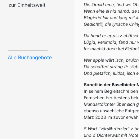
Die lärmid ume, tind we Obe
Wenn eine si nid riämd, de
Blagierid luit und lang mit
Gedichtili, die lyrische Ching
Da hend er eppis z chätsc
Lügid, verlimdid, fand nur 
Ier machid doch kei Elefan
Alle Buchangebote
Wer eppis wärt isch, bruich
Dä schaffed sträng fir siich
Und pletzlich, luitlos, isch
Sonett in der Baselbieter
In seinem Begleitschreiben
Fernsehen her bestens bek
Mundartdichter über sich g
ebenso unsachliche Entgeg
März 2003 im zuvor erwäh
S Wort "Värslibrünzler" z b
und d Dichterwält mit Note 