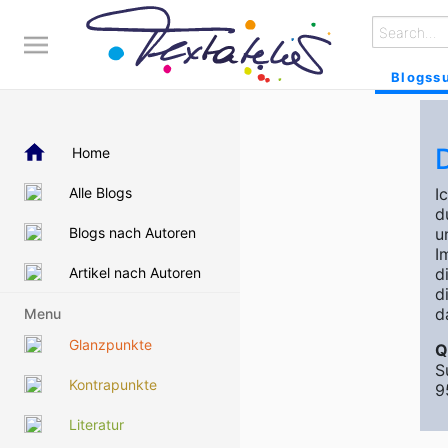
Blogss
Home
Alle Blogs
I
d
Blogs nach Autoren
u
I
Artikel nach Autoren
d
d
d
Menu
Glanzpunkte
Q
S
Kontrapunkte
9
Literatur