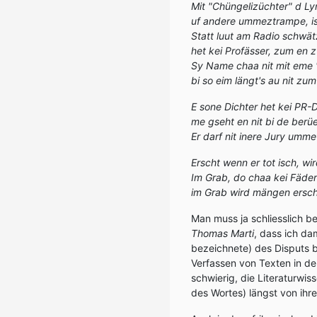
Mit "Chüngelizüchter" d Lyr
uf andere ummeztrampe, is
Statt luut am Radio schwätz
het kei Profässer, zum en z
Sy Name chaa nit mit eme "v
bi so eim längt's au nit zu
E sone Dichter het kei PR-
me gseht en nit bi de berü
Er darf nit inere Jury umme
Erscht wenn er tot isch, wi
Im Grab, do chaa kei Fäde
im Grab wird mängen ersch
Man muss ja schliesslich b
Thomas Marti
, dass ich da
bezeichnete) des Disputs b
Verfassen von Texten in de
schwierig, die Literaturwi
des Wortes) längst von ihrem