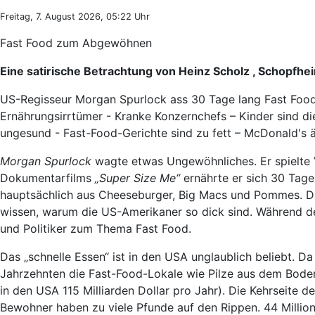
Freitag, 7. August 2026, 05:22 Uhr
Fast Food zum Abgewöhnen
Eine satirische Betrachtung von
Heinz Scholz
, Schopfhe
US-Regisseur Morgan Spurlock ass 30 Tage lang Fast Food
Ernährungsirrtümer - Kranke Konzernchefs – Kinder sind di
ungesund - Fast-Food-Gerichte sind zu fett – McDonald's ä
Morgan Spurlock
wagte etwas Ungewöhnliches. Er spielte 
Dokumentarfilms
„Super Size Me“
ernährte er sich 30 Tag
hauptsächlich aus Cheeseburger, Big Macs und Pommes. Daz
wissen, warum die US-Amerikaner so dick sind. Während de
und Politiker zum Thema Fast Food.
Das „schnelle Essen“ ist in den USA unglaublich beliebt. D
Jahrzehnten die Fast-Food-Lokale wie Pilze aus dem Bode
in den USA 115 Milliarden Dollar pro Jahr). Die Kehrseite d
Bewohner haben zu viele Pfunde auf den Rippen. 44 Million