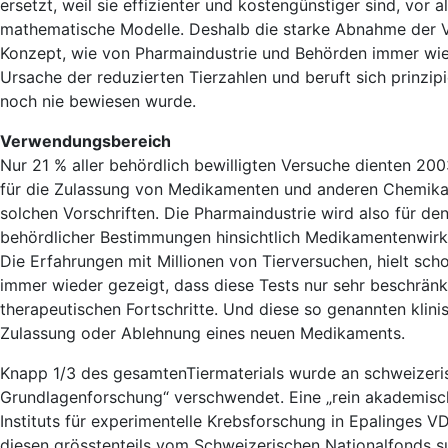
ersetzt, weil sie effizienter und kostengünstiger sind, vor
mathematische Modelle. Deshalb die starke Abnahme der V
Konzept, wie von Pharmaindustrie und Behörden immer wiede
Ursache der reduzierten Tierzahlen und beruft sich prinzipie
noch nie bewiesen wurde.
Verwendungsbereich
Nur 21 % aller behördlich bewilligten Versuche dienten 20
für die Zulassung von Medikamenten und anderen Chemikal
solchen Vorschriften. Die Pharmaindustrie wird also für de
behördlicher Bestimmungen hinsichtlich Medikamentenwirku
Die Erfahrungen mit Millionen von Tierversuchen, hielt sch
immer wieder gezeigt, dass diese Tests nur sehr beschrän
therapeutischen Fortschritte. Und diese so genannten klini
Zulassung oder Ablehnung eines neuen Medikaments.
Knapp 1/3 des gesamtenTiermaterials wurde an schweizerisc
Grundlagenforschung“ verschwendet. Eine „rein akademisc
Instituts für experimentelle Krebsforschung in Epalinges VD
diesen grösstenteils vom Schweizerischen Nationalfonds s