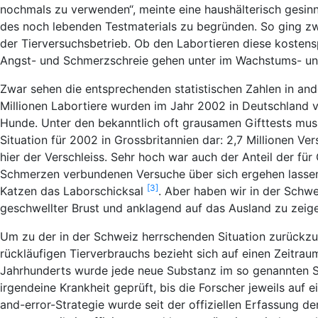
nochmals zu verwenden“, meinte eine haushälterisch gesin
des noch lebenden Testmaterials zu begründen. So ging zwa
der Tierversuchsbetrieb. Ob den Labortieren diese kostensp
Angst- und Schmerzschreie gehen unter im Wachstums- und
Zwar sehen die entsprechenden statistischen Zahlen in and
Millionen Labortiere wurden im Jahr 2002 in Deutschland 
Hunde. Unter den bekanntlich oft grausamen Gifttests mu
Situation für 2002 in Grossbritannien dar: 2,7 Millionen V
hier der Verschleiss. Sehr hoch war auch der Anteil der fü
Schmerzen verbundenen Versuche über sich ergehen lassen.
[3]
Katzen das Laborschicksal
. Aber haben wir in der Schwe
geschwellter Brust und anklagend auf das Ausland zu zeig
Um zu der in der Schweiz herrschenden Situation zurückzu
rückläufigen Tierverbrauchs bezieht sich auf einen Zeitrau
Jahrhunderts wurde jede neue Substanz im so genannten Sc
irgendeine Krankheit geprüft, bis die Forscher jeweils auf e
and-error-Strategie wurde seit der offiziellen Erfassung 