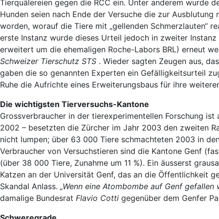
Tierquälereien gegen die RCC ein. Unter anderem wurde de
Hunden seien nach Ende der Versuche die zur Ausblutung
worden, worauf die Tiere mit „gellenden Schmerzlauten“ re
erste Instanz wurde dieses Urteil jedoch in zweiter Insta
erweitert um die ehemaligen Roche-Labors BRL) erneut we
Schweizer Tierschutz STS
. Wieder sagten Zeugen aus, da
gaben die so genannten Experten ein Gefälligkeitsurteil zu
Ruhe die Aufrichte eines Erweiterungsbaus für ihre weiteren
Die wichtigsten Tierversuchs-Kantone
Grossverbraucher in der tierexperimentellen Forschung ist
2002 – besetzten die Zürcher im Jahr 2003 den zweiten Ra
nicht lumpen; über 63 000 Tiere schmachteten 2003 in den 
Verbraucher von Versuchstieren sind die Kantone Genf (f
(über 38 000 Tiere, Zunahme um 11 %). Ein äusserst grausa
Katzen an der Universität Genf, das an die Öffentlichkeit
Skandal Anlass.
„Wenn eine Atombombe auf Genf gefallen w
damalige Bundesrat
Flavio Cotti
gegenüber dem Genfer Pa
Schweregrade