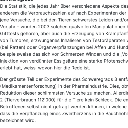
Die Statistik, die jedes Jahr über verschiedene Aspekte de
anderem die Verbrauchszahlen auf nach Experimenten der 
jene Versuche, die bei den Tieren schwerstes Leiden und/o
Vorjahr – wurden 2003 solchen qualvollen Manipulationen 
Gifttests gehören, aber auch die Erzeugung von Krampfanfä
von Tumoren, erzwungenes Inhalieren von Testpräparaten 
(bei Ratten) oder Organverpflanzungen bei Affen und Hund
beispielsweise das sich vor Schmerzen Winden und die „Vo
Injektion von verdünnter Essigsäure eine starke Pfotensc
erlebt hat, weiss, wovon hier die Rede ist.
Der grösste Teil der Experimente des Schweregrads 3 entf
(Medikamentenforschung) in der Pharmaindustrie. Dies, ob
Reduktion dieser schlimmsten Versuche zu machen. Allerd
2 (Tierverbrauch 112'000) für die Tiere kein Schleck. Die e
Betroffenen selbst nicht gefragt werden können, in welche 
dass die Verpflanzung eines Zweitherzens in die Bauchhöhle
bezeichnet wird.