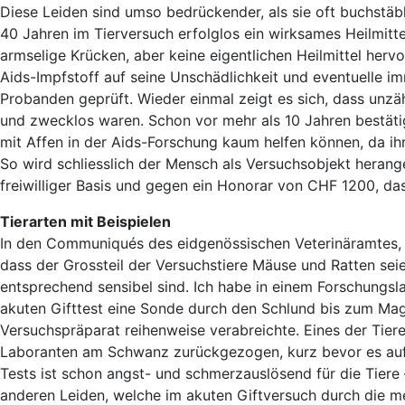
Diese Leiden sind umso bedrückender, als sie oft buchstäbl
40 Jahren im Tierversuch erfolglos ein wirksames Heilmitt
armselige Krücken, aber keine eigentlichen Heilmittel herv
Aids-Impfstoff auf seine Unschädlichkeit und eventuelle 
Probanden geprüft. Wieder einmal zeigt es sich, dass unzä
und zwecklos waren. Schon vor mehr als 10 Jahren bestät
mit Affen in der Aids-Forschung kaum helfen können, da 
So wird schliesslich der Mensch als Versuchsobjekt heran
freiwilliger Basis und gegen ein Honorar von CHF 1200, d
Tierarten mit Beispielen
In den Communiqués des eidgenössischen Veterinäramtes, we
dass der Grossteil der Versuchstiere Mäuse und Ratten seie
entsprechend sensibel sind. Ich habe in einem Forschungsla
akuten Gifttest eine Sonde durch den Schlund bis zum Mag
Versuchspräparat reihenweise verabreichte. Eines der Tier
Laboranten am Schwanz zurückgezogen, kurz bevor es auf 
Tests ist schon angst- und schmerzauslösend für die Tier
anderen Leiden, welche im akuten Giftversuch durch die m