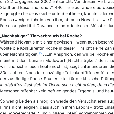
um 2,2 % gegenüber 2002 entspricht. Von diesem Verbrauch
Stadt und Baselland) und 71 440 Tiere auf andere europäi
zugefügten Leidens (siehe unten) entfielen, konnte oder w
Ebensowenig erfuhr ich von ihm, ob auch Novartis – wie 
Forschungsinstitut Covance im norddeutschen Münster durc
„Nachhaltiger“ Tierverbrauch bei Roche?
Während Novartis mit einer gewissen – wenn auch beschrän
wollte die Konkurrentin Roche in dieser Hinsicht keine Zahl
[5]
über Nachhaltigkeit
. „Ein Anspruch, den wir bei Roche 
meint mit dem banalen Modewort „Nachhaltigkeit“ den „nac
war und sicher auch heute noch ist, zeigt unter anderem d
80er-Jahren: Nachdem unzählige Totenkopfäffchen für dies
der zuständige Roche-Studienleiter für die klinische Prüf
Impfstoffes lässt sich im Tierversuch nicht prüfen, denn die
Menschen offenbar kein befriedigendes Ergebnis, und heut
So wenig Leiden als möglich werde den Versuchstieren zug
Firma nicht leugnen, dass auch in ihren Labors – trotz Eins
der Schweregrade 2 und 3 (siehe unten) vorgenommen werde