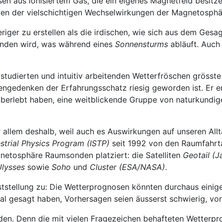
en aus ionisiertem Gas, die ein eigenes Magnetfeld besitze
men der vielschichtigen Wechselwirkungen der Magnetosph
iger zu erstellen als die irdischen, wie sich aus dem Gesa
anden wird, was während eines
Sonnensturms
abläuft. Auch
 studierten und intuitiv arbeitenden Wetterfröschen gröss
edenken der Erfahrungsschatz riesig geworden ist. Er erst
berlebt haben, eine weitblickende Gruppe von naturkundig
 allem deshalb, weil auch es Auswirkungen auf unseren All
estrial Physics Program (ISTP)
seit 1992 von den Raumfahrt
gnetosphäre Raumsonden platziert: die Satelliten
Geotail (
 Ulysses
sowie
Soho
und
Cluster (ESA/NASA)
.
Feststellung zu: Die Wetterprognosen könnten durchaus eini
 gesagt haben, Vorhersagen seien äusserst schwierig, vor a
en. Denn die mit vielen Fragezeichen behafteten Wetterpro