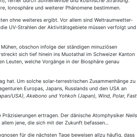
n), ferner durch
Sonnenwinde
und
kosmische Strahlung
.
äre, Ionosphäre und weiterer Phänomene bestimmen.
gten ohne weiteres ergibt. Vor allem sind Weltraumwetter-
 die UV-Strahlen der Aktivitätsgebiete müssen verfolgt und
te Mühen, obschon infolge der ständigen minuziösen
reckt sich tief hinein ins Muotathal im Schweizer Kanton
en Leuten, welche Vorgänge in der Biosphäre genau
tag hat. Um solche solar-terrestrischen Zusammenhänge zu
agenturen Europas, Japans, Russlands und den USA an
Japan/USA), Akebono und Yohkoh (Japan), Wind, Polar, Fast
ge Präzisierungen ertragen. Der dänische Atomphysiker
Neils
llem jene, die sich mit der Zukunft befassen...
gnosen für die nächsten Tage beweisen allzu häufig, dass