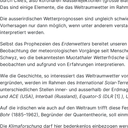
durch
CMEs
, also koronaren Massenejektionen (grosse Blas
Das sind einige Elemente, die das Weltraumwetter im Rah
Die ausserirdischen Wetterprognossen sind ungleich schwier
Vorhersagen nur dann möglich, wenn unter anderem verst
interpretiert werden.
Selbst das Prophezeien des
Erdenwetters
bereitet unseren
Beobachtung der meteorologischen Vorgänge seit Menscheng
Schwyz, wo die bekanntesten
Muotathaler Wetterfrösche
ü
beobachten und aufgrund von Erfahrungen interpretieren.
Wie die Geschichte, so interessiert das
Weltraumwetter
vor
ergründen, werden im Rahmen des
International Solar-Terr
unterschiedlichen Stellen inner- und ausserhalb der Erdma
und ACE (USA), Interball (Russland), Equator-S (DLR
[1]
),
Auf die irdischen wie auch auf den Weltraum trifft diese 
Bohr
(1885–1962), Begründer der Quantentheorie, soll einmal
Die
Klimaforschung
darf hier bedenkenlos einbezogen werd