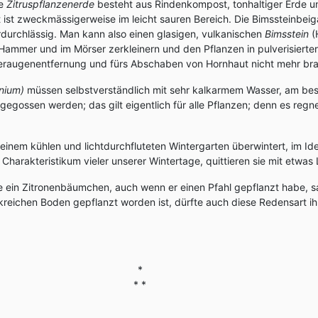
he
Zitruspflanzenerde
besteht aus Rindenkompost, tonhaltiger Erde un
 ist zweckmässigerweise im leicht sauren Bereich. Die Bimssteinbe
durchlässig. Man kann also einen glasigen, vulkanischen
Bimsstein
(
 Hammer und im Mörser zerkleinern und den Pflanzen in pulverisierte
eraugenentfernung und fürs Abschaben von Hornhaut nicht mehr bra
nium)
müssen selbstverständlich mit sehr kalkarmem Wasser, am bes
egossen werden; das gilt eigentlich für alle Pflanzen; denn es regne
inem kühlen und lichtdurchfluteten Wintergarten überwintert, im Idea
Charakteristikum vieler unserer Wintertage, quittieren sie mit etwas
 ein Zitronenbäumchen, auch wenn er einen Pfahl gepflanzt habe, s
kreichen Boden gepflanzt worden ist, dürfte auch diese Redensart ihr
*
* *