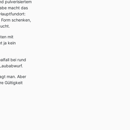
d pulverisiertem
igabe macht das
Hauptfundort:
r Form schenken,
ucht.
ten mit
t ja kein
lfall bei rund
 Laubabwurf.
agt man. Aber
e Gültigkeit