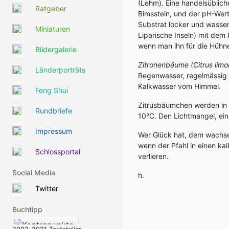
(Lehm). Eine handelsüblic
Ratgeber
Bimsstein, und der pH-Wert
Substrat locker und wasser
Miniaturen
Liparische Inseln) mit dem
wenn man ihn für die Hühn
Bildergalerie
Zitronenbäume (Citrus limo
Länderporträts
Regenwasser, regelmässig g
Kalkwasser vom Himmel.
Feng Shui
Zitrusbäumchen werden in e
Rundbriefe
10°C. Den Lichtmangel, ein 
Impressum
Wer Glück hat, dem wachse
wenn der Pfahl in einen kal
Schlossportal
verlieren.
Social Media
h.
Twitter
Buchtipp