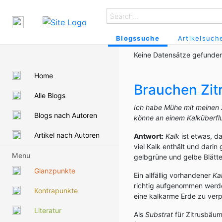
Blogssuche
Artikelsuch
Keine Datensätze gefunden
Home
Brauchen Zi
Alle Blogs
Ich habe Mühe mit meinen Z
Blogs nach Autoren
könne an einem Kalküberflu
Artikel nach Autoren
Antwort:
Kalk
ist etwas, d
viel Kalk enthält und darin
Menu
gelbgrüne und gelbe Blätte
Glanzpunkte
Ein allfällig vorhandener
Ka
richtig aufgenommen werde
Kontrapunkte
eine kalkarme Erde zu verp
Literatur
Als
Substrat
für Zitrusbäum