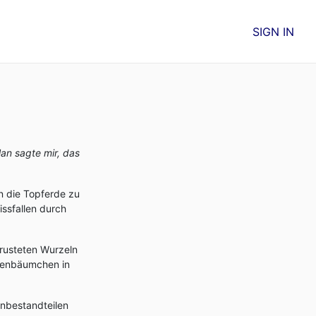
SIGN IN
an sagte mir, das
n die Topferde zu
issfallen durch
rusteten Wurzeln
ngenbäumchen in
onbestandteilen