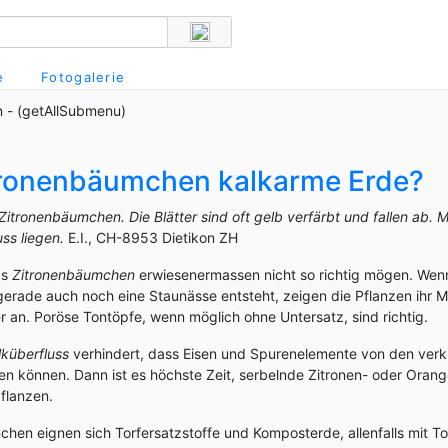
e
Fotogalerie
 - (getAllSubmenu)
tronenbäumchen kalkarme Erde?
itronenbäumchen. Die Blätter sind oft gelb verfärbt und fallen ab. M
ss liegen.
E.I., CH-8953 Dietikon ZH
as
Zitronenbäumchen
erwiesenermassen nicht so richtig mögen. Wen
 gerade auch noch eine Staunässe entsteht, zeigen die Pflanzen ihr M
r an. Poröse Tontöpfe, wenn möglich ohne Untersatz, sind richtig.
lküberfluss
verhindert, dass Eisen und Spurenelemente von den verk
n können. Dann ist es höchste Zeit, serbelnde Zitronen- oder Ora
flanzen.
chen eignen sich Torfersatzstoffe und Komposterde, allenfalls mit T