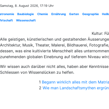
Samstag, 8. August 2026, 17:19 Uhr
stronomie
Baubiologie
Chemie
Ernährung
Garten
Geographie
Heil
irtschaft
Wissenschaft
Kultur: F
Alle geistigen, künstlerischen und gestaltenden Äusserung
Architektur, Musik, Theater, Malerei, Bildhauerei, Fotograf
dessen, was eine kultivierte Menschheit alles unternommen
zunehmenden globalen Einebnung auf tieferem Niveau wird di
Wir wissen auch darüber nicht alles, haben aber Kenntnisse
Schliessen von Wissenslücken zu helfen.
1
Begann wirklich alles mit dem Matri
2
Wie man Landschaftsmythen ergrün