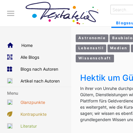
Blogss
Astronomie
Baubiolo
Home
Lebensstil
Medien
Alle Blogs
Wissenschaft
Blogs nach Autoren
Hektik um Gü
Artikel nach Autoren
In ihrer von Unruhe durchp
Menu
Gütern, Dienstleistungen 
Plattform fürs Geldverdien
Glanzpunkte
es weitergeht, wie die Kur
sagen; wir wissen es ebenf
Kontrapunkte
grundlegendem Wissen und ö
Literatur