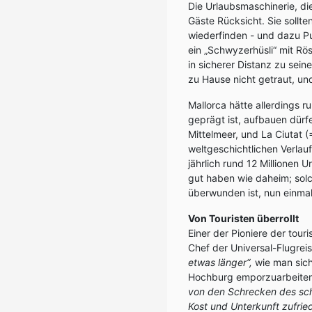
Die Urlaubsmaschinerie, di
Gäste Rücksicht. Sie sollte
wiederfinden - und dazu Pu
ein „Schwyzerhüsli“ mit Rö
in sicherer Distanz zu sei
zu Hause nicht getraut, und
Mallorca hätte allerdings 
geprägt ist, aufbauen dürf
Mittelmeer, und La Ciutat 
weltgeschichtlichen Verlauf
jährlich rund 12 Millionen 
gut haben wie daheim; solch
überwunden ist, nun einma
Von Touristen überrollt
Einer der Pioniere der tour
Chef der Universal-Flugrei
etwas länger“,
wie man sich
Hochburg emporzuarbeiten
von den Schrecken des sch
Kost und Unterkunft zufrie