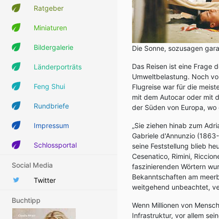
Ratgeber
Miniaturen
Bildergalerie
Die Sonne, sozusagen garant
Das Reisen ist eine Frage 
Länderporträts
Umweltbelastung. Noch vor
Feng Shui
Flugreise war für die meis
mit dem Autocar oder mit d
Rundbriefe
der Süden von Europa, wo d
Impressum
„Sie ziehen hinab zum Adria
Gabriele d'Annunzio (1863-
Schlossportal
seine Feststellung blieb he
Cesenatico, Rimini, Riccio
Social Media
faszinierenden Wörtern wu
Bekanntschaften am meerbu
Twitter
weitgehend unbeachtet, ver
Buchtipp
Wenn Millionen von Menschen
Infrastruktur, vor allem s