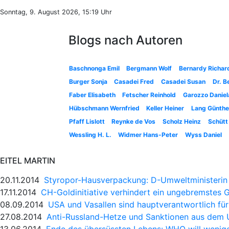
Sonntag, 9. August 2026, 15:19 Uhr
Blogs nach Autoren
Baschnonga Emil
Bergmann Wolf
Bernardy Richar
Burger Sonja
Casadei Fred
Casadei Susan
Dr. B
Faber Elisabeth
Fetscher Reinhold
Garozzo Daniel
Hübschmann Wernfried
Keller Heiner
Lang Günthe
Pfaff Lislott
Reynke de Vos
Scholz Heinz
Schütt
Wessling H. L.
Widmer Hans-Peter
Wyss Daniel
EITEL MARTIN
20.11.2014
Styropor-Hausverpackung: D-Umweltministerin 
17.11.2014
CH-Goldinitiative verhindert ein ungebremstes 
08.09.2014
USA und Vasallen sind hauptverantwortlich für
27.08.2014
Anti-Russland-Hetze und Sanktionen aus dem
13.06.2014
Ende des übersüssten Lebens: WHO will wenig