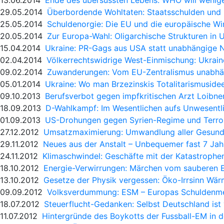
29.05.2014
Überbordende Wohltaten: Staatsschulden und 
25.05.2014
Schuldenorgie: Die EU und die europäische Wir
20.05.2014
Zur Europa-Wahl: Oligarchische Strukturen in
15.04.2014
Ukraine: PR-Gags aus USA statt unabhängige 
02.04.2014
Völkerrechtswidrige West-Einmischung: Ukrai
09.02.2014
Zuwanderungen: Vom EU-Zentralismus unabhä
05.01.2014
Ukraine: Wo man Brzezinskis Totalitarismuside
09.10.2013
Berufsverbot gegen impfkritischen Arzt Loibn
18.09.2013
D-Wahlkampf: Im Wesentlichen aufs Unwesentli
01.09.2013
US-Drohungen gegen Syrien-Regime und Terro
27.12.2012
Umsatzmaximierung: Umwandlung aller Gesund
29.11.2012
Neues aus der Anstalt – Unbequemer fast 7 Jahr
24.11.2012
Klimaschwindel: Geschäfte mit der Katastrophe
18.10.2012
Energie-Verwirrungen: Märchen vom sauberen E
13.10.2012
Gesetze der Physik vergessen: Öko-Irrsinn W
09.09.2012
Volksverdummung: ESM – Europas Schuldenm
18.07.2012
Steuerflucht-Gedanken: Selbst Deutschland ist v
11.07.2012
Hintergründe des Boykotts der Fussball-EM in d