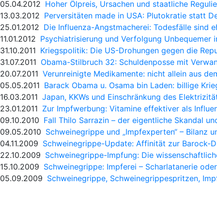
05.04.2012
Hoher Ölpreis, Ursachen und staatliche Reguli
13.03.2012
Perversitäten made in USA: Plutokratie statt 
25.01.2012
Die Influenza-Angstmacherei: Todesfälle sind e
11.01.2012
Psychiatrisierung und Verfolgung Unbequemer i
31.10.2011
Kriegspolitik: Die US-Drohungen gegen die Repu
31.07.2011
Obama-Stilbruch 32: Schuldenposse mit Verwa
20.07.2011
Verunreinigte Medikamente: nicht allein aus de
05.05.2011
Barack Obama u. Osama bin Laden: billige Kr
16.03.2011
Japan, KKWs und Einschränkung des Elektrizitä
23.01.2011
Zur Impfwerbung: Vitamine effektiver als Influe
09.10.2010
Fall Thilo Sarrazin – der eigentliche Skandal un
09.05.2010
Schweinegrippe und „Impfexperten“ – Bilanz u
04.11.2009
Schweinegrippe-Update: Affinität zur Barock-
22.10.2009
Schweinegrippe-Impfung: Die wissenschaftliche
15.10.2009
Schweinegrippe: Impferei – Scharlatanerie ode
05.09.2009
Schweinegrippe, Schweinegrippespritzen, Imp