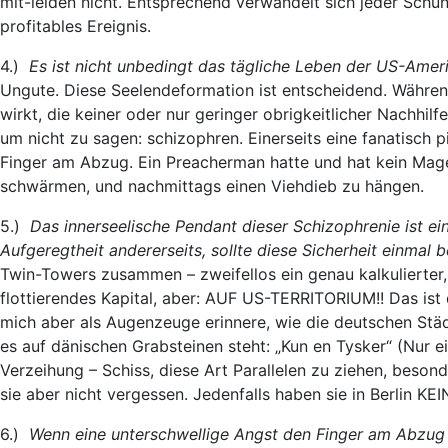
mit-leiden nicht. Entsprechend verwandelt sich jeder Schu
profitables Ereignis.
4.)
Es ist nicht unbedingt das tägliche Leben der US-Amerik
Ungute. Diese Seelendeformation ist entscheidend. Während
wirkt, die keiner oder nur geringer obrigkeitlicher Nachhilf
um nicht zu sagen: schizophren. Einerseits eine fanatisch pie
Finger am Abzug. Ein Preacherman hatte und hat kein Mag
schwärmen, und nachmittags einen Viehdieb zu hängen.
5.)
Das innerseelische Pendant dieser Schizophrenie ist ein
Aufgeregtheit andererseits, sollte diese Sicherheit einmal b
Twin-Towers zusammen – zweifellos ein genau kalkulierter, b
flottierendes Kapital, aber: AUF US-TERRITORIUM!! Das ist 
mich aber als Augenzeuge erinnere, wie die deutschen Stä
es auf dänischen Grabsteinen steht: „Kun en Tysker“ (Nur e
Verzeihung – Schiss, diese Art Parallelen zu ziehen, besond
sie aber nicht vergessen. Jedenfalls haben sie in Berlin KE
6.)
Wenn eine unterschwellige Angst den Finger am Abzug be