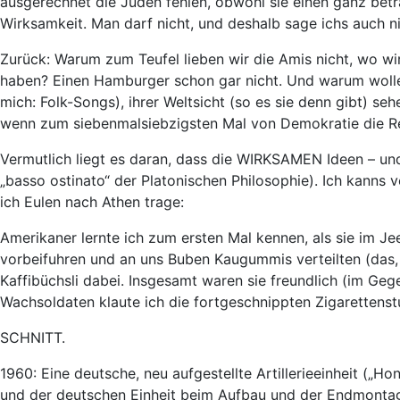
ausgerechnet die Juden fehlen, obwohl sie einen ganz bet
Wirksamkeit. Man darf nicht, und deshalb sage ichs auch ni
Zurück: Warum zum Teufel lieben wir die Amis nicht, wo wi
haben? Einen Hamburger schon gar nicht. Und warum wollen
mich: Folk-Songs), ihrer Weltsicht (so es sie denn gibt) 
wenn zum siebenmalsiebzigsten Mal von Demokratie die Re
Vermutlich liegt es daran, dass die WIRKSAMEN Ideen – und 
„basso ostinato“ der Platonischen Philosophie). Ich kanns ve
ich Eulen nach Athen trage:
Amerikaner lernte ich zum ersten Mal kennen, als sie im J
vorbeifuhren und an uns Buben Kaugummis verteilten (das, 
Kaffibüchsli dabei. Insgesamt waren sie freundlich (im Geg
Wachsoldaten klaute ich die fortgeschnippten Zigarettens
SCHNITT.
1960: Eine deutsche, neu aufgestellte Artillerieeinheit („
und der deutschen Einheit beim Aufbau und der Endmonta