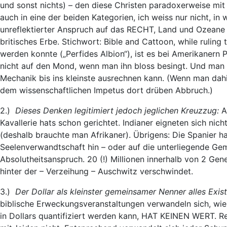
und sonst nichts) – den diese Christen paradoxerweise mit
auch in eine der beiden Kategorien, ich weiss nur nicht, i
unreflektierter Anspruch auf das RECHT, Land und Ozean
britisches Erbe. Stichwort: Bible and Cattoon, while ruling
werden konnte („Perfides Albion“), ist es bei Amerikanern
nicht auf den Mond, wenn man ihn bloss besingt. Und man 
Mechanik bis ins kleinste ausrechnen kann. (Wenn man dahin
dem wissenschaftlichen Impetus dort drüben Abbruch.)
2.)
Dieses Denken legitimiert jedoch jeglichen Kreuzzug:
Ab
Kavallerie hats schon gerichtet. Indianer eigneten sich nic
(deshalb brauchte man Afrikaner). Übrigens: Die Spanier 
Seelenverwandtschaft hin – oder auf die unterliegende Gem
Absolutheitsanspruch. 20 (!) Millionen innerhalb von 2 Gener
hinter der – Verzeihung – Auschwitz verschwindet.
3.)
Der Dollar als kleinster gemeinsamer Nenner alles Exis
biblische Erweckungsveranstaltungen verwandeln sich, wie 
in Dollars quantifiziert werden kann, HAT KEINEN WERT. Resp