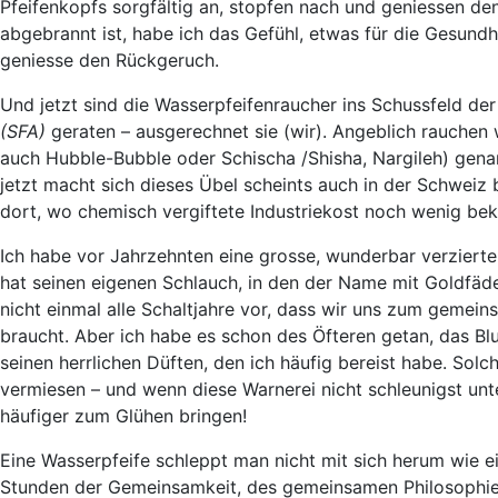
Pfeifenkopfs sorgfältig an, stopfen nach und geniessen d
abgebrannt ist, habe ich das Gefühl, etwas für die Gesundh
geniesse den Rückgeruch.
Und jetzt sind die Wasserpfeifenraucher ins Schussfeld de
(SFA)
geraten – ausgerechnet sie (wir). Angeblich rauchen
auch Hubble-Bubble oder Schischa /Shisha, Nargileh) gena
jetzt macht sich dieses Übel scheints auch in der Schweiz b
dort, wo chemisch vergiftete Industriekost noch wenig beka
Ich habe vor Jahrzehnten eine grosse, wunderbar verzierte
hat seinen eigenen Schlauch, in den der Name mit Goldfäde
nicht einmal alle Schaltjahre vor, dass wir uns zum gemei
braucht. Aber ich habe es schon des Öfteren getan, das B
seinen herrlichen Düften, den ich häufig bereist habe. Sol
vermiesen – und wenn diese Warnerei nicht schleunigst unt
häufiger zum Glühen bringen!
Eine Wasserpfeife schleppt man nicht mit sich herum wie ein
Stunden der Gemeinsamkeit, des gemeinsamen Philosophiere