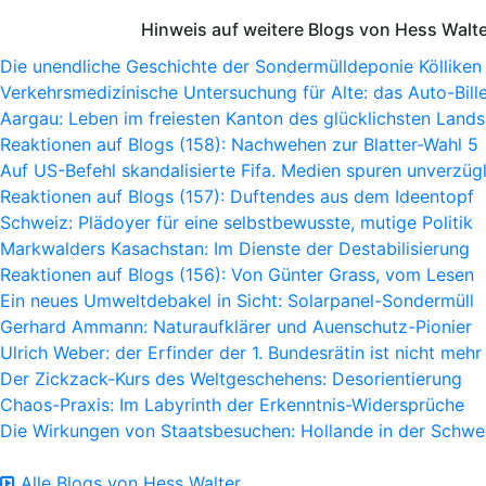
Hinweis auf weitere Blogs von Hess Walt
Die unendliche Geschichte der Sondermülldeponie Kölliken
Verkehrsmedizinische Untersuchung für Alte: das Auto-Bille
Aargau: Leben im freiesten Kanton des glücklichsten Lands
Reaktionen auf Blogs (158): Nachwehen zur Blatter-Wahl 5
Auf US-Befehl skandalisierte Fifa. Medien spuren unverzügl
Reaktionen auf Blogs (157): Duftendes aus dem Ideentopf
Schweiz: Plädoyer für eine selbstbewusste, mutige Politik
Markwalders Kasachstan: Im Dienste der Destabilisierung
Reaktionen auf Blogs (156): Von Günter Grass, vom Lesen
Ein neues Umweltdebakel in Sicht: Solarpanel-Sondermüll
Gerhard Ammann: Naturaufklärer und Auenschutz-Pionier
Ulrich Weber: der Erfinder der 1. Bundesrätin ist nicht mehr
Der Zickzack-Kurs des Weltgeschehens: Desorientierung
Chaos-Praxis: Im Labyrinth der Erkenntnis-Widersprüche
Die Wirkungen von Staatsbesuchen: Hollande in der Schwe
Alle Blogs von Hess Walter