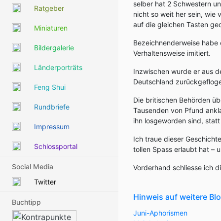
selber hat 2 Schwestern un
Ratgeber
nicht so weit her sein, wie
auf die gleichen Tasten ge
Miniaturen
Bezeichnenderweise habe er
Bildergalerie
Verhaltensweise imitiert.
Länderporträts
Inzwischen wurde er aus der
Deutschland zurückgeflog
Feng Shui
Die britischen Behörden übe
Rundbriefe
Tausenden von Pfund anklage
ihn losgeworden sind, stat
Impressum
Ich traue dieser Geschichte
Schlossportal
tollen Spass erlaubt hat – 
Social Media
Vorderhand schliesse ich di
Twitter
Hinweis auf weitere B
Buchtipp
Juni-Aphorismen