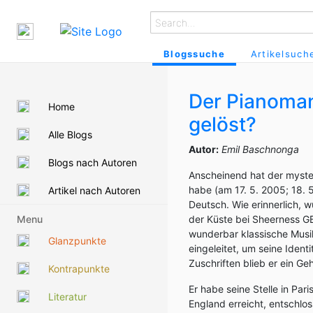
Blogssuche
Artikelsuch
Der Pianomann
Home
gelöst?
Alle Blogs
Autor:
Emil Baschnonga
Blogs nach Autoren
Anscheinend hat der myste
habe (am 17. 5. 2005; 18. 
Artikel nach Autoren
Deutsch. Wie erinnerlich, 
Menu
der Küste bei Sheerness GB
wunderbar klassische Musi
Glanzpunkte
eingeleitet, um seine Ident
Zuschriften blieb er ein Ge
Kontrapunkte
Er habe seine Stelle in Par
Literatur
England erreicht, entschlos