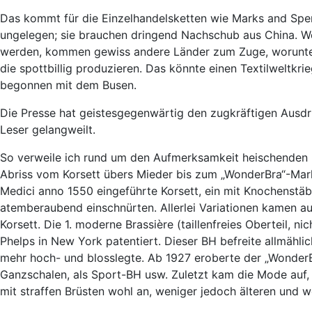
Das kommt für die Einzelhandelsketten wie Marks and Sp
ungelegen; sie brauchen dringend Nachschub aus China. Wen
werden, kommen gewiss andere Länder zum Zuge, worunter d
die spottbillig produzieren. Das könnte einen Textilweltkri
begonnen mit dem Busen.
Die Presse hat geistesgegenwärtig den zugkräftigen Ausdru
Leser gelangweilt.
So verweile ich rund um den Aufmerksamkeit heischenden B
Abriss vom Korsett übers Mieder bis zum „WonderBra“-Mark
Medici anno 1550 eingeführte Korsett, ein mit Knochenstäb
atemberaubend einschnürten. Allerlei Variationen kamen au
Korsett. Die 1. moderne Brassière (taillenfreies Oberteil, 
Phelps in New York patentiert. Dieser BH befreite allmähl
mehr hoch- und blosslegte. Ab 1927 eroberte der „WonderB
Ganzschalen, als Sport-BH usw. Zuletzt kam die Mode auf,
mit straffen Brüsten wohl an, weniger jedoch älteren und 