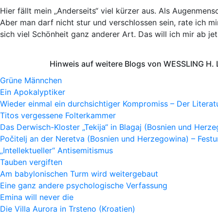
Hier fällt mein „Anderseits“ viel kürzer aus. Als Augenmen
Aber man darf nicht stur und verschlossen sein, rate ich mi
sich viel Schönheit ganz anderer Art.
Das will ich mir ab je
Hinweis auf weitere Blogs von WESSLING H. 
Grüne Männchen
Ein Apokalyptiker
Wieder einmal ein durchsichtiger Kompromiss – Der Litera
Titos vergessene Folterkammer
Das Derwisch-Kloster „Tekija“ in Blagaj (Bosnien und Herz
Počitelj an der Neretva (Bosnien und Herzegowina) – Fes
„Intellektueller“ Antisemitismus
Tauben vergiften
Am babylonischen Turm wird weitergebaut
Eine ganz andere psychologische Verfassung
Emina will never die
Die Villa Aurora in Trsteno (Kroatien)