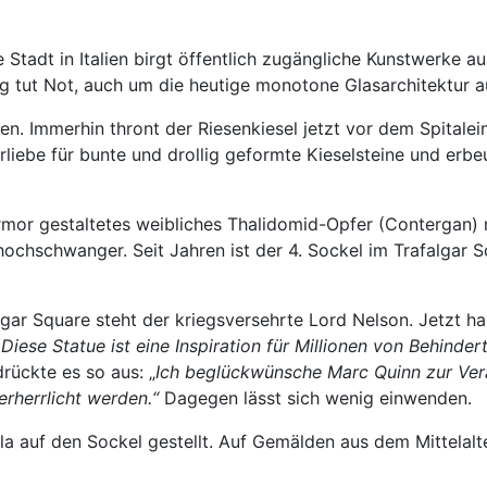
e Stadt in Italien birgt öffentlich zugängliche Kunstwerke a
ng tut Not, auch um die heutige monotone Glasarchitektur a
en. Immerhin thront der Riesenkiesel jetzt vor dem Spitalei
liebe für bunte und drollig geformte Kieselsteine und erbeu
rmor gestaltetes weibliches Thalidomid-Opfer (Contergan) m
d hochschwanger. Seit Jahren ist der 4. Sockel im Trafalg
gar Square steht der kriegsversehrte Lord Nelson. Jetzt h
„Diese Statue ist eine Inspiration für Millionen von Behindert
drückte es so aus: „
Ich beglückwünsche Marc Quinn zur Vera
erherrlicht werden.“
Dagegen lässt sich wenig einwenden.
ela auf den Sockel gestellt. Auf Gemälden aus dem Mittelal