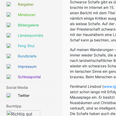
Schwarze Schafe gibt es übe
Ratgeber
brachte im Internet am 15.
einen Bericht mit dem Tite
Miniaturen
nämlich einige Kritiker ausg
als weisse Schafe. Auf de
Bildergalerie
der Priesterschaft schwarz
mit der Haushälterin eine L
Länderporträts
Schaf kann ja beichten, un
Feng Shui
Auf meinen Wanderungen – 
immer wieder Schafe, die 
Rundbriefe
nach landwirtschaftlicher 
wieder ein schwarzes Schaf
Impressum
im tierischen Sinne ein gen
Schlossportal
braunes. Beim Menschen sch
Ferdinand Linsbod
(
www.ig
Social Media
setzt schon lange mit Erf
Twitter
Mäuseplage ein. Er besitz
Nussbäumen und Christbaumk
Buchtipp
verkauft, sind so intellige
Die Schafe haben auch die