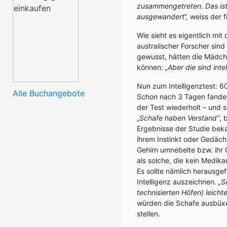
zusammengetreten. Das is
ausgewandert“,
weiss der f
Wie sieht es eigentlich mi
australischer Forscher sin
gewusst, hätten die Mädc
können:
„Aber die sind intel
Nun zum Intelligenztest: 6
Alle Buchangebote
Schon nach 3 Tagen fande
der Test wiederholt – und s
„
Schafe haben Verstand“
, 
Ergebnisse der Studie beka
ihrem Instinkt oder Gedäch
Gehirn umnebelte bzw. ihr 
als solche, die kein Medik
Es sollte nämlich herausg
Intelligenz auszeichnen.
„S
technisierten Höfen) leichte
würden die Schafe ausbüxe
stellen.