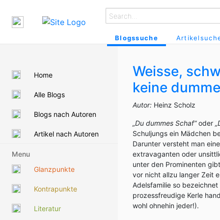
Blogssuche
Artikelsuch
Weisse, schwa
Home
keine dumm
Alle Blogs
Autor:
Heinz Scholz
Blogs nach Autoren
„Du dummes Schaf“
oder
„
Schuljungs ein Mädchen bel
Artikel nach Autoren
Darunter versteht man ein
Menu
extravaganten oder unsittl
unter den Prominenten gib
Glanzpunkte
vor nicht allzu langer Zeit
Adelsfamilie so bezeichnet
Kontrapunkte
prozessfreudige Kerle hand
wohl ohnehin jeder!).
Literatur