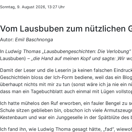
Sonntag, 9. August 2026, 13:27 Uhr
Vom Lausbuben zum nützlichen Gl
Autor:
Emil Baschnonga
In
Ludwig Thomas
„Lausbubengeschichten: Die Verlobung”
Lausbuben)
– „die Hand auf meinen Kopf und sagte: ‚Wir wo
Damit der Leser und die Leserin ja keinen falschen Eindru
Geschichtlein bloss der Ich-Form bediene, weil das ein Blog
überhaupt nichts mit mir zu tun (sonst wäre ich ja nie ein n
dass man ein Tagebuchblatt auch einmal mit Lügen vollstop
Ich hatte mühelos den Ruf erworben, ein fauler Bengel zu se
Schule sitzen geblieben bin, obschon ich viele Armutszeug
Kestenbaum
und war ein Junggeselle in der Spätblüte des 
Ich fand ihn, wie Ludwig Thoma gesagt hätte, „fad“, wiewoh