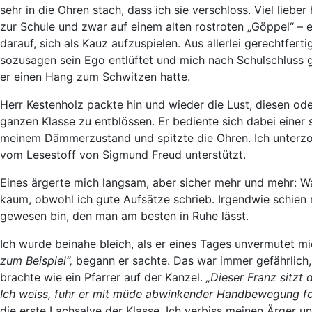
sehr in die Ohren stach, dass ich sie verschloss. Viel lie
zur Schule und zwar auf einem alten rostroten „Göppel“ – 
darauf, sich als Kauz aufzuspielen. Aus allerlei gerechtfer
sozusagen sein Ego entlüftet und mich nach Schulschluss g
er einen Hang zum Schwitzen hatte.
Herr Kestenholz packte hin und wieder die Lust, diesen od
ganzen Klasse zu entblössen. Er bediente sich dabei einer 
meinem Dämmerzustand und spitzte die Ohren. Ich unterzog
vom Lesestoff von Sigmund Freud unterstützt.
Eines ärgerte mich langsam, aber sicher mehr und mehr: Wa
kaum, obwohl ich gute Aufsätze schrieb. Irgendwie schien m
gewesen bin, den man am besten in Ruhe lässt.
Ich wurde beinahe bleich, als er eines Tages unvermutet m
zum Beispiel“,
begann er sachte. Das war immer gefährlich
brachte wie ein Pfarrer auf der Kanzel.
„Dieser Franz sitzt 
Ich weiss, fuhr er mit müde abwinkender Handbewegung fort
die erste Lachsalve der Klasse. Ich verbiss meinen Ärger un