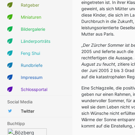
eingetreten ist. In ihrer
Ratgeber
geweint, als sich Mütter un
diese Kinder, die sich im La
Miniaturen
Durchbruch in die Zukunft, 
leistungsorientierte Gesell
Bildergalerie
Mutter aus Paris.
Länderporträts
„Der Zürcher Sommer ist be
2005 und lieferte auch die
Feng Shui
rechtfertigen die Aussage.
August zu feucht,
zitiere i
Rundbriefe
der Juni 2005 2 bis 3 Gra
auf die katastrophalen Re
Impressum
Eine Schlagzeile, die posit
Schlossportal
geben nur einen Rahmen, in
wundervoller Sommer, für an
Social Media
weil sie dem Leben nicht v
Twitter
sich Wünsche nicht erfüllt
Wärme der Sonne entspannt 
Buchtipp
kommt auf die Einstellung