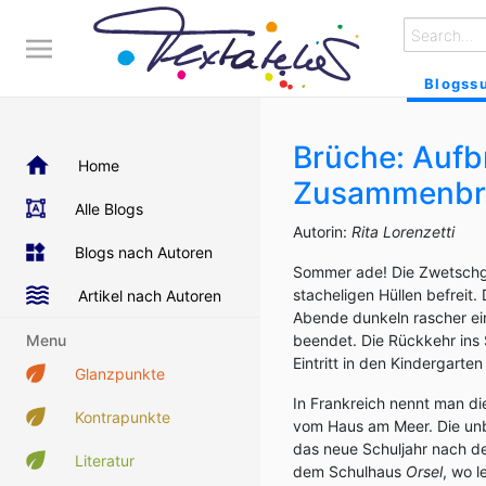
Blogss
Brüche: Aufb
Home
Zusammenbr
Alle Blogs
Autorin:
Rita Lorenzetti
Blogs nach Autoren
Sommer ade! Die Zwetschge
stacheligen Hüllen befreit.
Artikel nach Autoren
Abende dunkeln rascher ein
Menu
beendet. Die Rückkehr ins 
Eintritt in den Kindergarten
Glanzpunkte
In Frankreich nennt man di
Kontrapunkte
vom Haus am Meer. Die unb
das neue Schuljahr nach de
Literatur
dem Schulhaus
Orsel
, wo 