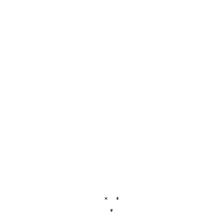
* *
*