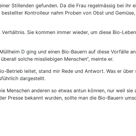
einer Stillenden gefunden. Da die Frau regelmässig bei ih
ch bestellter Kontrolleur nahm Proben von Obst und Gemüse,
s Verhältnis. Sie kommen immer wieder, um diese Bio-Lebens
üllheim D ging und einen Bio-Bauern auf diese Vorfälle ans
überall solche missliebigen Menschen“, meinte er.
Bio-Betrieb leitet, stand mir Rede und Antwort. Was er üb
führlich dargestellt.
wie Menschen anderen so etwas antun können, nur weil sie 
n der Presse bekannt wurden, sollte man die Bio-Bauern ums