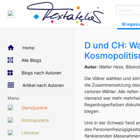
Blogss
D und CH: W
Home
Kosmopoliti
Alle Blogs
Autor:
Walter Hess,
Biberst
Blogs nach Autoren
Die Völker wählten und sti
die Zusammensetzung de
Artikel nach Autoren
verloren Wähler. Alle rief
Menu
niemand war mehr mehrheits
Regenbogenfarben diskutie
Glanzpunkte
biegen.
Kontrapunkte
Und in der
Schweiz
fand a
des Personenfreizügigkei
Literatur
flankierenden Massnahme