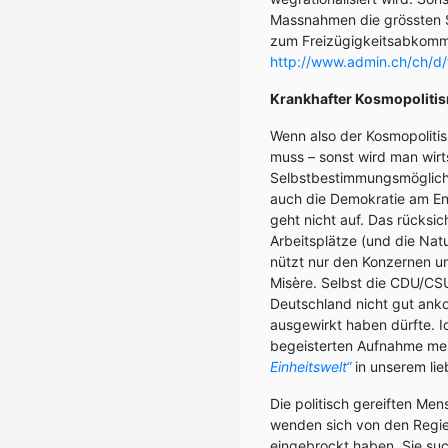
Massnahmen die grössten S
zum Freizügigkeitsabkommen
http://www.admin.ch/ch/d
Krankhafter Kosmopoliti
Wenn also der Kosmopoliti
muss – sonst wird man wirt
Selbstbestimmungsmöglichke
auch die Demokratie am En
geht nicht auf. Das rücksi
Arbeitsplätze (und die Nat
nützt nur den Konzernen u
Misère. Selbst die CDU/CS
Deutschland nicht gut ank
ausgewirkt haben dürfte. I
begeisterten Aufnahme mei
Einheitswelt“
in unserem li
Die politisch gereiften Me
wenden sich von den Regier
eingebrockt haben. Sie suc