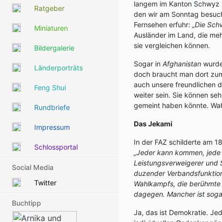
langem im Kanton Schwyz i
Ratgeber
den wir am Sonntag besuch
Fernsehen erfuhr:
„Die Sch
Miniaturen
Ausländer im Land, die meh
sie vergleichen können.
Bildergalerie
Sogar in
Afghanistan
wurde 
Länderporträts
doch braucht man dort zum 
auch unsere freundlichen d
Feng Shui
weiter sein. Sie können se
gemeint haben könnte. Wahr
Rundbriefe
Das Jekami
Impressum
In der FAZ schilderte am 
Schlossportal
„Jeder kann kommen, jede S
Leistungsverweigerer und S
Social Media
duzender Verbandsfunktionä
Twitter
Wahlkampfs, die berühmte 
dagegen. Mancher ist sogar
Buchtipp
Ja, das ist Demokratie. J