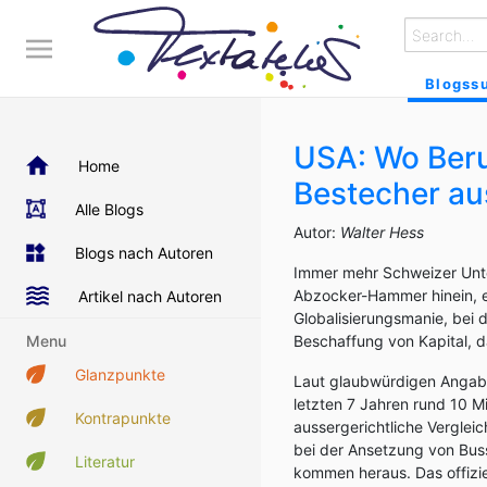
Blogss
USA: Wo Beru
Home
Bestecher a
Alle Blogs
Autor:
Walter Hess
Blogs nach Autoren
Immer mehr Schweizer Unter
Abzocker-Hammer hinein, e
Artikel nach Autoren
Globalisierungsmanie, bei 
Menu
Beschaffung von Kapital, das
Glanzpunkte
Laut glaubwürdigen Anga
letzten 7 Jahren rund 10 Mi
Kontrapunkte
aussergerichtliche Verglei
bei der Ansetzung von Buss
Literatur
kommen heraus. Das offizie