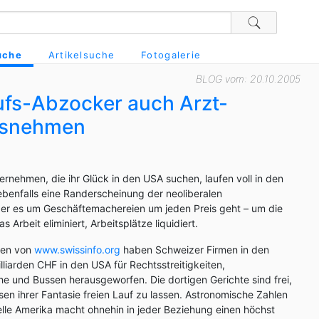
uche
Artikelsuche
Fotogalerie
BLOG vom: 20.10.2005
fs-Abzocker auch Arzt-
usnehmen
nehmen, die ihr Glück in den USA suchen, laufen voll in den
benfalls eine Randerscheinung der neoliberalen
der es um Geschäftemachereien um jeden Preis geht – um die
 Arbeit eliminiert, Arbeitsplätze liquidiert.
ben von
www.swissinfo.org
haben Schweizer Firmen in den
lliarden CHF in den USA für Rechtsstreitigkeiten,
che und Bussen herausgeworfen. Die dortigen Gerichte sind frei,
en ihrer Fantasie freien Lauf zu lassen. Astronomische Zahlen
lle Amerika macht ohnehin in jeder Beziehung einen höchst