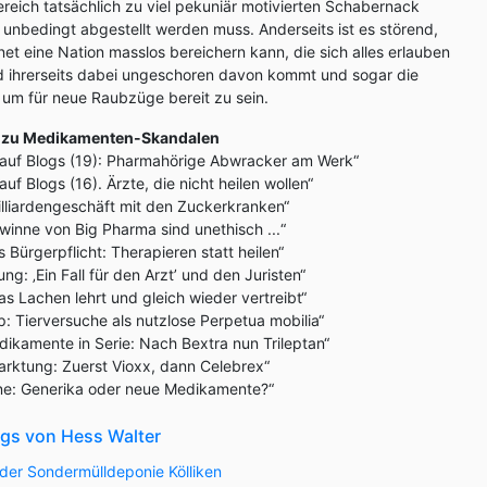
ereich tatsächlich zu viel pekuniär motivierten Schabernack
r unbedingt abgestellt werden muss. Anderseits ist es störend,
et eine Nation masslos bereichern kann, die sich alles erlauben
nd ihrerseits dabei ungeschoren davon kommt und sogar die
 um für neue Raubzüge bereit zu sein.
gs zu Medikamenten-Skandalen
 auf Blogs (19): Pharmahörige Abwracker am Werk“
uf Blogs (16). Ärzte, die nicht heilen wollen“
illiardengeschäft mit den Zuckerkranken“
winne von Big Pharma sind unethisch ...“
s Bürgerpflicht: Therapieren statt heilen“
ng: ‚Ein Fall für den Arzt’ und den Juristen“
as Lachen lehrt und gleich wieder vertreibt“
p: Tierversuche als nutzlose Perpetua mobilia“
dikamente in Serie: Nach Bextra nun Trileptan“
arktung: Zuerst Vioxx, dann Celebrex“
line: Generika oder neue Medikamente?“
ogs von Hess Walter
der Sondermülldeponie Kölliken