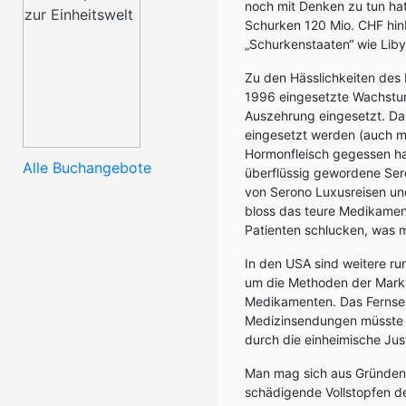
noch mit Denken zu tun ha
Schurken 120 Mio. CHF hinb
„Schurkenstaaten“ wie Liby
Zu den Hässlichkeiten des 
1996 eingesetzte Wachst
Auszehrung eingesetzt. Da
eingesetzt werden (auch m
Hormonfleisch gegessen ha
Alle Buchangebote
überflüssig gewordene Ser
von Serono Luxusreisen un
bloss das teure Medikament
Patienten schlucken, was m
In den USA sind weitere r
um die Methoden der Mark
Medikamenten. Das Fernse
Medizinsendungen müsste i
durch die einheimische Just
Man mag sich aus Gründen d
schädigende Vollstopfen d