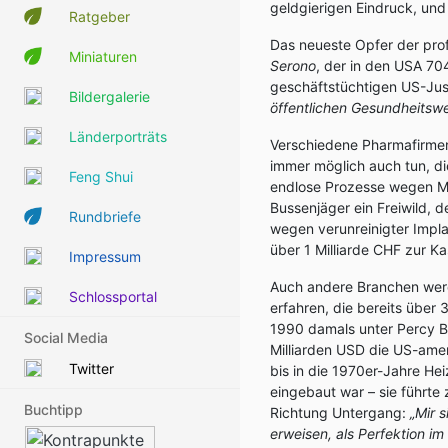
geldgierigen Eindruck, und
Ratgeber
Das neueste Opfer der prof
Miniaturen
Serono
, der in den USA 70
geschäftstüchtigen US-Jus
Bildergalerie
öffentlichen Gesundheitsw
Länderporträts
Verschiedene Pharmafirmen
immer möglich auch tun, di
Feng Shui
endlose Prozesse wegen Me
Bussenjäger ein Freiwild,
Rundbriefe
wegen verunreinigter Impla
über 1 Milliarde CHF zur Ka
Impressum
Auch andere Branchen werde
Schlossportal
erfahren, die bereits über
1990 damals unter Percy Ba
Social Media
Milliarden USD die US-ame
Twitter
bis in die 1970er-Jahre Hei
eingebaut war – sie führt
Buchtipp
Richtung Untergang:
„Mir 
erweisen, als Perfektion 