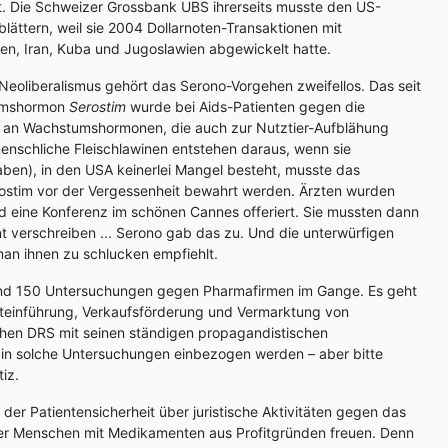
t. Die Schweizer Grossbank UBS ihrerseits musste den US-
lättern, weil sie 2004 Dollarnoten-Transaktionen mit
en, Iran, Kuba und Jugoslawien abgewickelt hatte.
Neoliberalismus gehört das Serono-Vorgehen zweifellos. Das seit
umshormon
Serostim
wurde bei Aids-Patienten gegen die
 an Wachstumshormonen, die auch zur Nutztier-Aufblähung
enschliche Fleischlawinen entstehen daraus, wenn sie
ben), in den USA keinerlei Mangel besteht, musste das
ostim vor der Vergessenheit bewahrt werden. Ärzten wurden
d eine Konferenz im schönen Cannes offeriert. Sie mussten dann
 verschreiben ... Serono gab das zu. Und die unterwürfigen
an ihnen zu schlucken empfiehlt.
und 150 Untersuchungen gegen Pharmafirmen im Gange. Es geht
teinführung, Verkaufsförderung und Vermarktung von
hen DRS mit seinen ständigen propagandistischen
n solche Untersuchungen einbezogen werden – aber bitte
iz.
er Patientensicherheit über juristische Aktivitäten gegen das
er Menschen mit Medikamenten aus Profitgründen freuen. Denn