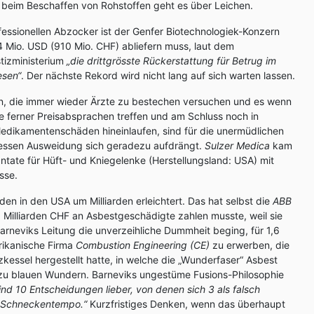
 beim Beschaffen von Rohstoffen geht es über Leichen.
essionellen Abzocker ist der Genfer Biotechnologiek-Konzern
4 Mio. USD (910 Mio. CHF) abliefern muss, laut dem
tizministerium
„die drittgrösste Rückerstattung für Betrug im
esen“
. Der nächste Rekord wird nicht lang auf sich warten lassen.
, die immer wieder Ärzte zu bestechen versuchen und es wenn
e ferner Preisabsprachen treffen und am Schluss noch in
dikamentenschäden hineinlaufen, sind für die unermüdlichen
 dessen Ausweidung sich geradezu aufdrängt.
Sulzer Medica
kam
ntate für Hüft- und Kniegelenke (Herstellungsland: USA) mit
sse.
n in den USA um Milliarden erleichtert. Das hat selbst die
ABB
 3 Milliarden CHF an Asbestgeschädigte zahlen musste, weil sie
rneviks Leitung die unverzeihliche Dummheit beging, für 1,6
rikanische Firma
Combustion Engineering (CE)
zu erwerben, die
zkessel hergestellt hatte, in welche die „Wunderfaser“ Asbest
e zu blauen Wundern. Barneviks ungestüme Fusions-Philosophie
sind 10 Entscheidungen lieber, von denen sich 3 als falsch
im Schneckentempo.“
Kurzfristiges Denken, wenn das überhaupt