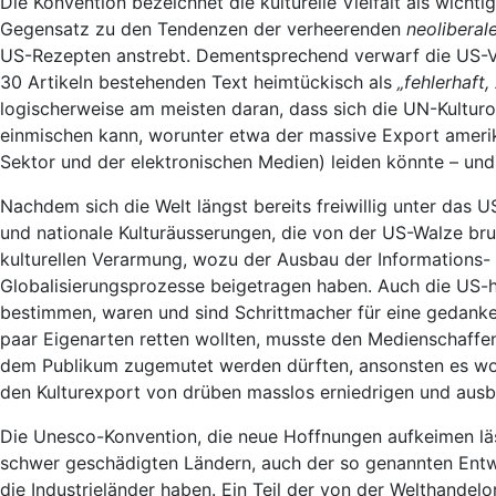
Die Konvention bezeichnet die kulturelle Vielfalt als wichti
Gegensatz zu den Tendenzen der verheerenden
neoliberal
US-Rezepten anstrebt. Dementsprechend verwarf die US-Ve
30 Artikeln bestehenden Text heimtückisch als
„fehlerhaft,
logischerweise am meisten daran, dass sich die UN-Kultur
einmischen kann, worunter etwa der massive Export amerik
Sektor und der elektronischen Medien) leiden könnte – und 
Nachdem sich die Welt längst bereits freiwillig unter das U
und nationale Kulturäusserungen, die von der US-Walze bru
kulturellen Verarmung, wozu der Ausbau der Informations-
Globalisierungsprozesse beigetragen haben. Auch die US-
bestimmen, waren und sind Schrittmacher für eine gedanke
paar Eigenarten retten wollten, musste den Medienschaff
dem Publikum zugemutet werden dürften, ansonsten es woh
den Kulturexport von drüben masslos erniedrigen und ausb
Die Unesco-Konvention, die neue Hoffnungen aufkeimen lässt
schwer geschädigten Ländern, auch der so genannten Entwic
die Industrieländer haben. Ein Teil der von der Welthandel