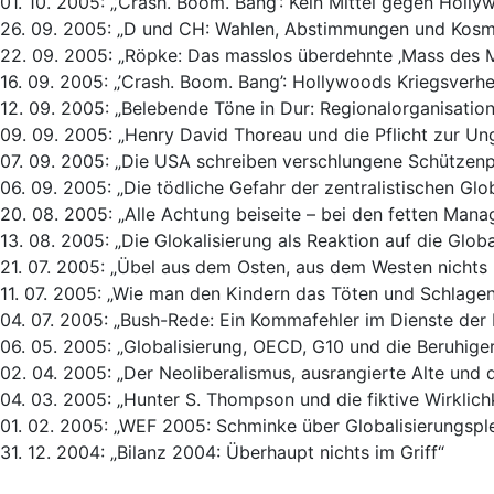
01. 10. 2005: „’Crash. Boom. Bang’: Kein Mittel gegen Hol
26. 09. 2005: „D und CH: Wahlen, Abstimmungen und Kosm
22. 09. 2005: „Röpke: Das masslos überdehnte ‚Mass des M
16. 09. 2005: „’Crash. Boom. Bang’: Hollywoods Kriegsverhe
12. 09. 2005: „Belebende Töne in Dur: Regionalorganisation
09. 09. 2005: „Henry David Thoreau und die Pflicht zur U
07. 09. 2005: „Die USA schreiben verschlungene Schützen
06. 09. 2005: „Die tödliche Gefahr der zentralistischen Glo
20. 08. 2005: „Alle Achtung beiseite – bei den fetten Mana
13. 08. 2005: „Die Glokalisierung als Reaktion auf die Globa
21. 07. 2005: „Übel aus dem Osten, aus dem Westen nichts
11. 07. 2005: „Wie man den Kindern das Töten und Schlagen
04. 07. 2005: „Bush-Rede: Ein Kommafehler im Dienste der E
06. 05. 2005: „Globalisierung, OECD, G10 und die Beruhige
02. 04. 2005: „Der Neoliberalismus, ausrangierte Alte und 
04. 03. 2005: „Hunter S. Thompson und die fiktive Wirklichk
01. 02. 2005: „WEF 2005: Schminke über Globalisierungsple
31. 12. 2004: „Bilanz 2004: Überhaupt nichts im Griff“