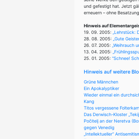
und gefestigt hat. Jetzt g
erneuern – ohne Besatzun
Hinweis auf Elementargei
19. 09. 2005:
„Lehrstück: 
28. 08. 2005:
„Gute Geiste
26. 07. 2005:
„Weihrauch u
13. 04. 2005:
„Frühlingssp
25. 01. 2005:
“Schnee! Sch
Hinweis auf weitere Bl
Grüne Männchen
Ein Apokalyptiker
Wieder einmal ein durchsic
Kang
Titos vergessene Folterka
Das Derwisch-Kloster „Teki
Počitelj an der Neretva (
gegen Venedig
„Intellektueller“ Antisemiti