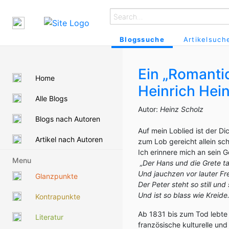
Blogssuche
Artikelsuch
Ein „Romanti
Home
Heinrich Hei
Alle Blogs
Autor:
Heinz Scholz
Blogs nach Autoren
Auf mein Loblied ist der Di
Artikel nach Autoren
zum Lob gereicht allein sc
Ich erinnere mich an sein 
Menu
„Der Hans und die Grete t
Und jauchzen vor lauter Fr
Glanzpunkte
Der Peter steht so still un
U
nd ist so blass wie Kreide.
Kontrapunkte
Ab 1831 bis zum Tod lebte He
Literatur
französische kulturelle un