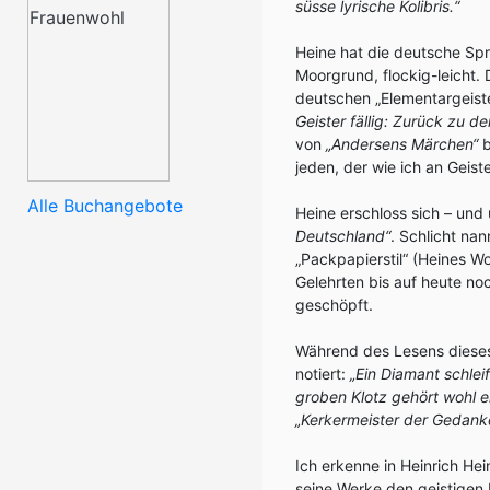
süsse lyrische Kolibris.“
Heine hat die deutsche Spra
Moorgrund, flockig-leicht. 
deutschen „Elementargeiste
Geister fällig: Zurück zu 
von
„Andersens Märchen“
b
jeden, der wie ich an Geiste
Alle Buchangebote
Heine erschloss sich – un
Deutschland“
. Schlicht na
„Packpapierstil“ (Heines W
Gelehrten bis auf heute no
geschöpft.
Während des Lesens dieses 
notiert:
„Ein Diamant schleif
groben Klotz gehört wohl ei
„Kerkermeister der Gedanke
Ich erkenne in Heinrich Hei
seine Werke den geistigen