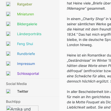
hat Heine viele
„Briefe übe
Ratgeber
l’Allemagne“
gesammelt.
Miniaturen
In einem
„Charity Shop“
in 
Bildergalerie
seiner sämtlichen Werke ge
die Heimat mit dem freund
Länderporträts
1834.“
Das hat mich ergriff
bleibe, in die deutsche Spr
Feng Shui
London hinweg.
Rundbriefe
Heine ist ein Romantiker du
„Geständnisse“ im Winter 
Impressum
hätten diese Worte einen P
défroqué’
(entfrockter bzw
Schlossportal
eine Schwäche für alles, wa
dennoch höchlich ergötzt. S
Social Media
Twitter
In aller Bescheidenheit bin 
für mein an ihn gerichtete
Buchtipp
de la Motte Fouquet
als Dic
Lieblichkeit selbst. Sie sin