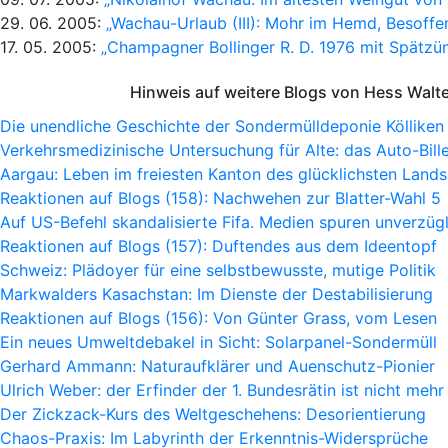
29. 06. 2005:
„Wachau-Urlaub (III): Mohr im Hemd, Besoff
17. 05. 2005:
„Champagner Bollinger R. D. 1976 mit Spätzü
Hinweis auf weitere Blogs von Hess Walt
Die unendliche Geschichte der Sondermülldeponie Kölliken
Verkehrsmedizinische Untersuchung für Alte: das Auto-Bille
Aargau: Leben im freiesten Kanton des glücklichsten Lands
Reaktionen auf Blogs (158): Nachwehen zur Blatter-Wahl 5
Auf US-Befehl skandalisierte Fifa. Medien spuren unverzügl
Reaktionen auf Blogs (157): Duftendes aus dem Ideentopf
Schweiz: Plädoyer für eine selbstbewusste, mutige Politik
Markwalders Kasachstan: Im Dienste der Destabilisierung
Reaktionen auf Blogs (156): Von Günter Grass, vom Lesen
Ein neues Umweltdebakel in Sicht: Solarpanel-Sondermüll
Gerhard Ammann: Naturaufklärer und Auenschutz-Pionier
Ulrich Weber: der Erfinder der 1. Bundesrätin ist nicht mehr
Der Zickzack-Kurs des Weltgeschehens: Desorientierung
Chaos-Praxis: Im Labyrinth der Erkenntnis-Widersprüche