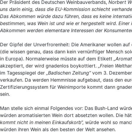
Der Präsident des Deutschen Weinbauverbands,
Norbert W
uns darin einig, dass die EU-Kommission schlecht verhand
Das Abkommen würde dazu führen, dass es keine internati
bestimmen, was Wein ist und wie er hergestellt wird. Einer i
Abkommen werden elementare Interessen der Konsumenten 
Der Gipfel der Unverfrorenheit: Die Amerikaner wollen auf
(die wissen genau, dass dann kein vernünftiger Mensch sol
in Europa). Normalerweise müsste auf dem Etikett
„Aromati
akzeptiert, der wird gnadenlos boykottiert.
„Freien Weltha
im Tagesspiegel der
„Badischen Zeitung“
vom 3. Dezember 2
verkaufen. Da werden Hemmnisse aufgebaut, dass den eur
Zertifizierungssystem für Weinimporte kommt dann gnade
sein.
Man stelle sich einmal Folgendes vor: Das Bush-Land würd
würden aromatisierten Wein dort absetzten wollen. Die h
kommt nicht in meinen Einkaufskorb“,
würde wohl so manch
würden ihren Wein als den besten der Welt ansehen.