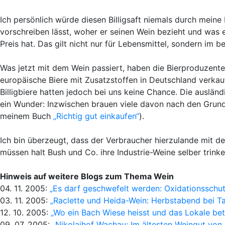
Ich persönlich würde diesen Billigsaft niemals durch meine 
vorschreiben lässt, woher er seinen Wein bezieht und was er
Preis hat. Das gilt nicht nur für Lebensmittel, sondern im
Was jetzt mit dem Wein passiert, haben die Bierproduzente
europäische Biere mit Zusatzstoffen in Deutschland verkauf
Billigbiere hatten jedoch bei uns keine Chance. Die auslä
ein Wunder: Inzwischen brauen viele davon nach den Grund
meinem Buch
„Richtig gut einkaufen“
).
Ich bin überzeugt, dass der Verbraucher hierzulande mit 
müssen halt Bush und Co. ihre Industrie-Weine selber trin
Hinweis auf weitere Blogs zum Thema Wein
04. 11. 2005:
„Es darf geschwefelt werden: Oxidationsschut
03. 11. 2005:
„Raclette und Heida-Wein: Herbstabend bei T
12. 10. 2005:
„Wo ein Bach Wiese heisst und das Lokale bet
09. 07. 2005:
„Nikolaihof Wachau: Im ältesten Weingut von 