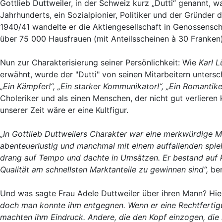
Gottlieb Duttweiler, in der Schweiz kurz „Dutti“ genannt, 
Jahrhunderts, ein Sozialpionier, Politiker und der Gründer
1940/41 wandelte er die Aktiengesellschaft in Genossensc
über 75 000 Hausfrauen (mit Anteilsscheinen à 30 Franken)
Nun zur Charakterisierung seiner Persönlichkeit: Wie
Karl 
erwähnt, wurde der "Dutti" von seinen Mitarbeitern untersc
„Ein Kämpfer!“, „Ein starker Kommunikator!“, „Ein Romantik
Choleriker und als einen Menschen, der nicht gut verlieren
unserer Zeit wäre er eine Kultfigur.
„In Gottlieb Duttweilers Charakter war eine merkwürdige Mi
abenteuerlustig und manchmal mit einem auffallenden spieler
drang auf Tempo und dachte in Umsätzen. Er bestand auf kn
Qualität am schnellsten Marktanteile zu gewinnen sind“,
be
Und was sagte Frau Adele Duttweiler über ihren Mann? Hie
doch man konnte ihm entgegnen. Wenn er eine Rechtfertigu
machten ihm Eindruck. Andere, die den Kopf einzogen, die