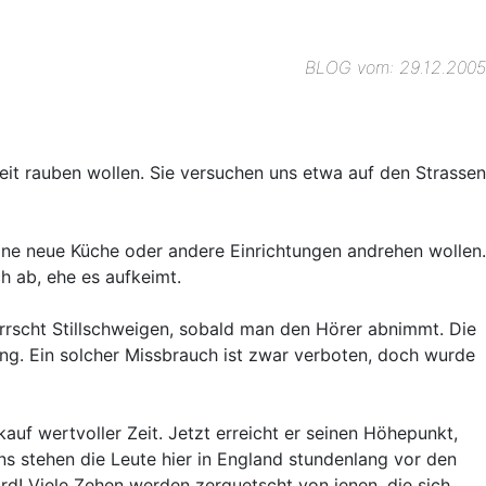
BLOG vom: 29.12.2005
Zeit rauben wollen. Sie versuchen uns etwa auf den Strassen
 eine neue Küche oder andere Einrichtungen andrehen wollen.
 ab, ehe es aufkeimt.
errscht Stillschweigen, sobald man den Hörer abnimmt. Die
ng. Ein solcher Missbrauch ist zwar verboten, doch wurde
auf wertvoller Zeit. Jetzt erreicht er seinen Höhepunkt,
s stehen die Leute hier in England stundenlang vor den
d! Viele Zehen werden zerquetscht von jenen, die sich