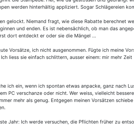
ippen werden hinterhältig appliziert. Sogar Schlägereien k
den gelockt. Niemand fragt, wie diese Rabatte berechnet w
ginnen und enden. Es ist nebensächlich, ob man das angepei
Erst dort entdeckt er oder sie die Mängel …
 gute Vorsätze, ich nicht ausgenommen. Fügte ich meine Vor
ch liess sie einfach schlittern, ausser einem: mir mehr Ze
che ich ein, wenn ich spontan etwas anpacke, ganz nach Lus
 dem PC verschanze oder nicht. Wer weiss, vielleicht besse
 immer mehr als genug. Entgegen meinen Vorsätzen schiebe i
en.
e Jahr: Ich werde versuchen, die Pflichten früher zu entsor