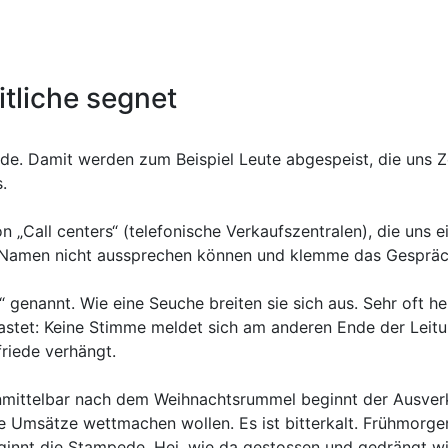
itliche segnet
rede. Damit werden zum Beispiel Leute abgespeist, die uns 
.
n „Call centers“ (telefonische Verkaufszentralen), die uns
n Namen nicht aussprechen können und klemme das Gespräch
 genannt. Wie eine Seuche breiten sie sich aus. Sehr oft h
astet: Keine Stimme meldet sich am anderen Ende der Leitu
friede verhängt.
 Unmittelbar nach dem Weihnachtsrummel beginnt der Ausverk
 Umsätze wettmachen wollen. Es ist bitterkalt. Frühmorgen
innt die Stampede. Hei, wie da gestossen und gedrängt wir