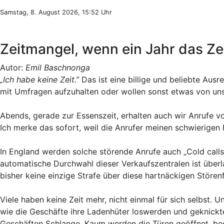
Samstag, 8. August 2026, 15:52 Uhr
Zeitmangel, wenn ein Jahr das Ze
Autor:
Emil Baschnonga
„Ich habe keine Zeit.”
Das ist eine billige und beliebte Aus
mit Umfragen aufzuhalten oder wollen sonst etwas von uns
Abends, gerade zur Essenszeit, erhalten auch wir Anrufe vo
Ich merke das sofort, weil die Anrufer meinen schwierige
In England werden solche störende Anrufe auch „Cold calls“
automatische Durchwahl dieser Verkaufszentralen ist überl
bisher keine einzige Strafe über diese hartnäckigen Stören
Viele haben keine Zeit mehr, nicht einmal für sich selbst.
wie die Geschäfte ihre Ladenhüter loswerden und geknickte
Geschäften Schlange. Kaum werden die Türen geöffnet, beg