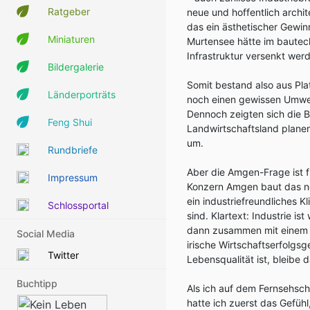
Ratgeber
neue und hoffentlich arch
das ein ästhetischer Gewin
Miniaturen
Murtensee hätte im bautec
Infrastruktur versenkt wer
Bildergalerie
Somit bestand also aus Pl
Länderporträts
noch einen gewissen Umwel
Dennoch zeigten sich die 
Feng Shui
Landwirtschaftsland planer
um.
Rundbriefe
Aber die Amgen-Frage ist f
Impressum
Konzern Amgen baut das neu
ein industriefreundliches 
Schlossportal
sind. Klartext: Industrie i
dann zusammen mit einem ni
Social Media
irische Wirtschaftserfolgs
Twitter
Lebensqualität ist, bleibe d
Buchtipp
Als ich auf dem Fernsehsc
hatte ich zuerst das Gefüh