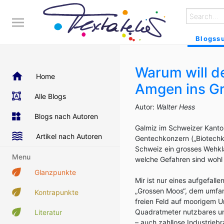
Blogss
Warum will d
Home
Amgen ins G
Alle Blogs
Autor:
Walter Hess
Blogs nach Autoren
Galmiz im Schweizer Kanton
Artikel nach Autoren
Gentechkonzern („Biotech
Schweiz ein grosses Wehkla
Menu
welche Gefahren sind wohl
Glanzpunkte
Mir ist nur eines aufgefal
„Grossen Moos“, dem umfan
Kontrapunkte
freien Feld auf moorigem U
Quadratmeter nutzbares un
Literatur
– auch zahllose Industrieb