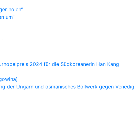
ger holen“
en um“
L.
turnobelpreis 2024 für die Südkoreanerin Han Kang
egowina)
tung der Ungarn und osmanisches Bollwerk gegen Venedig