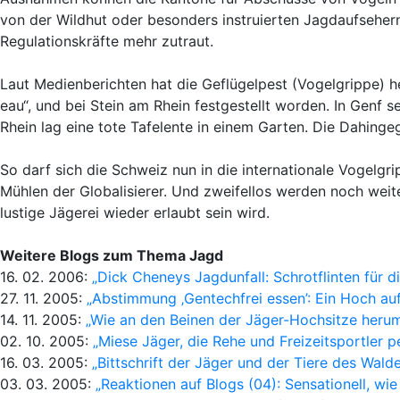
von der Wildhut oder besonders instruierten Jagdaufseher
Regulationskräfte mehr zutraut.
Laut Medienberichten hat die Geflügelpest (Vogelgrippe) he
eau“, und bei Stein am Rhein festgestellt worden. In Genf
Rhein lag eine tote Tafelente in einem Garten. Die Dahing
So darf sich die Schweiz nun in die internationale Vogelg
Mühlen der Globalisierer. Und zweifellos werden noch weite
lustige Jägerei wieder erlaubt sein wird.
Weitere Blogs zum Thema Jagd
16. 02. 2006:
„Dick Cheneys Jagdunfall: Schrotflinten für d
27. 11. 2005:
„Abstimmung ‚Gentechfrei essen’: Ein Hoch au
14. 11. 2005:
„Wie an den Beinen der Jäger-Hochsitze heru
02. 10. 2005:
„Miese Jäger, die Rehe und Freizeitsportler p
16. 03. 2005:
„Bittschrift der Jäger und der Tiere des Walde
03. 03. 2005:
„Reaktionen auf Blogs (04): Sensationell, wie 