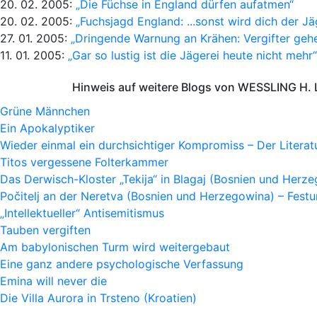
20. 02. 2005:
„Die Füchse in England dürfen aufatmen“
20. 02. 2005:
„Fuchsjagd England: ...sonst wird dich der Jä
27. 01. 2005:
„Dringende Warnung an Krähen: Vergifter geh
11. 01. 2005:
„Gar so lustig ist die Jägerei heute nicht mehr“
Hinweis auf weitere Blogs von WESSLING H. 
Grüne Männchen
Ein Apokalyptiker
Wieder einmal ein durchsichtiger Kompromiss – Der Litera
Titos vergessene Folterkammer
Das Derwisch-Kloster „Tekija“ in Blagaj (Bosnien und Herz
Počitelj an der Neretva (Bosnien und Herzegowina) – Fes
„Intellektueller“ Antisemitismus
Tauben vergiften
Am babylonischen Turm wird weitergebaut
Eine ganz andere psychologische Verfassung
Emina will never die
Die Villa Aurora in Trsteno (Kroatien)