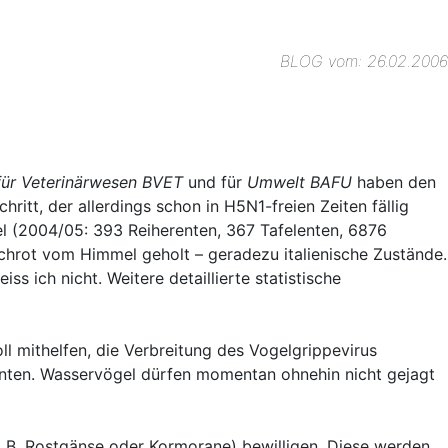
BLOG vom: 26.02.2006
ür Veterinärwesen BVET
und für
Umwelt BAFU
haben den
itt, der allerdings schon in H5N1-freien Zeiten fällig
l (2004/05: 393 Reiherenten, 367 Tafelenten, 6876
chrot vom Himmel geholt – geradezu italienische Zustände.
s ich nicht. Weitere detaillierte statistische
 mithelfen, die Verbreitung des Vogelgrippevirus
önnten. Wasservögel dürfen momentan ohnehin nicht gejagt
B. Rostgänse oder Kormorane) bewilligen. Diese werden