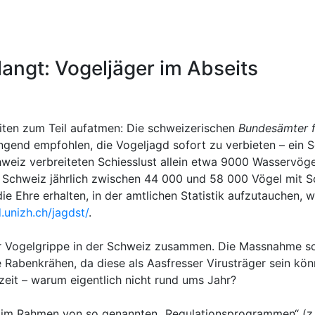
langt: Vogeljäger im Abseits
eiten zum Teil aufatmen: Die schweizerischen
Bundesämter f
nd empfohlen, die Vogeljagd sofort zu verbieten – ein Schr
eiz verbreiteten Schiesslust allein etwa 9000 Wasservöge
r Schweiz jährlich zwischen 44 000 und 58 000 Vögel mit S
Ehre erhalten, in der amtlichen Statistik aufzutauchen, weis
.unizh.ch/jagdst/
.
 Vogelgrippe in der Schweiz zusammen. Die Massnahme soll
e Rabenkrähen, da diese als Aasfresser Virusträger sein k
nzeit – warum eigentlich nicht rund ums Jahr?
im Rahmen von so genannten „Regulationsprogrammen“ (z. 