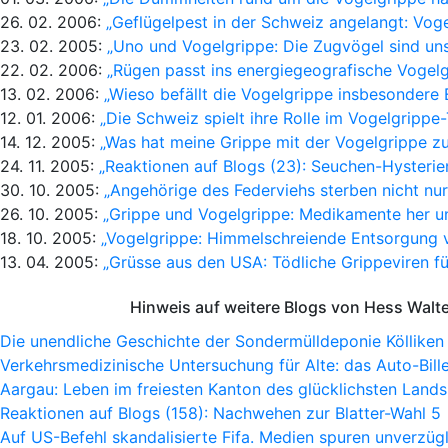
26. 02. 2006:
„Geflügelpest in der Schweiz angelangt: Voge
23. 02. 2005:
„Uno und Vogelgrippe: Die Zugvögel sind un
22. 02. 2006:
„Rügen passt ins energiegeografische Vogel
13. 02. 2006:
„Wieso befällt die Vogelgrippe insbesondere 
12. 01. 2006:
„Die Schweiz spielt ihre Rolle im Vogelgrippe
14. 12. 2005:
„Was hat meine Grippe mit der Vogelgrippe zu
24. 11. 2005:
„Reaktionen auf Blogs (23): Seuchen-Hysterie
30. 10. 2005:
„Angehörige des Federviehs sterben nicht nu
26. 10. 2005:
„Grippe und Vogelgrippe: Medikamente her u
18. 10. 2005:
„Vogelgrippe: Himmelschreiende Entsorgung 
13. 04. 2005:
„Grüsse aus den USA: Tödliche Grippeviren für
Hinweis auf weitere Blogs von Hess Walt
Die unendliche Geschichte der Sondermülldeponie Kölliken
Verkehrsmedizinische Untersuchung für Alte: das Auto-Bille
Aargau: Leben im freiesten Kanton des glücklichsten Lands
Reaktionen auf Blogs (158): Nachwehen zur Blatter-Wahl 5
Auf US-Befehl skandalisierte Fifa. Medien spuren unverzügl