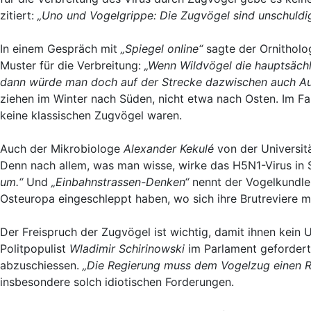
zitiert:
„Uno und Vogelgrippe: Die Zugvögel sind unschuldig
In einem Gespräch mit
„Spiegel online“
sagte der Ornithol
Muster für die Verbreitung:
„Wenn Wildvögel die hauptsächl
dann würde man doch auf der Strecke dazwischen auch Au
ziehen im Winter nach Süden, nicht etwa nach Osten. Im F
keine klassischen Zugvögel waren.
Auch der Mikrobiologe
Alexander Kekulé
von der Universit
Denn nach allem, was man wisse, wirke das H5N1-Virus in 
um.“
Und
„Einbahnstrassen-Denken“
nennt der Vogelkundl
Osteuropa eingeschleppt haben, wo sich ihre Brutreviere m
Der Freispruch der Zugvögel ist wichtig, damit ihnen kein 
Politpopulist
Wladimir Schirinowski
im Parlament gefordert,
abzuschiessen.
„Die Regierung muss dem Vogelzug einen Ri
insbesondere solch idiotischen Forderungen.