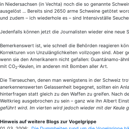
in Niedersachsen (in Vechta) noch die so genannte Schwe
ausgelöst ... Bereits sind 2650 arme Schweine getötet word
und zudem – ich wiederhole es – sind Intensivställe Seuche
Jedenfalls können jetzt die Journalisten wieder eine neue S
Bemerkenswert ist, wie schnell die Behörden reagieren kön
Korrekturen von Unzulänglichkeiten vollzogen sind. Aber g
wenn sie den Amerikanern nicht gefallen: Guantánamo-ähnli
mit CO
-Keulen, im anderen mit Bomben aller Art.
2
Die Tierseuchen, denen man wenigstens in der Schweiz trotz
anerkennenswerten Gelassenheit begegnet, sollten ein Anl
hinterfragen statt gleich zu den Waffen zu greifen. Nach d
Weltkrieg ausgebrochen zu sein – ganz wie ihn Albert Einst
geführt wird. Im vierten wird jedoch wieder mit der Keule 
Hinweis auf weitere Blogs zur Vogelgrippe
01. 03. 2006:
„Die Dummheiten rund um die Vogelgrippe hä