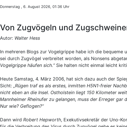
Donnerstag , 6. August 2026, 01:36 Uhr
Von Zugvögeln und Zugschweinen
Autor:
Walter Hess
In mehreren Blogs zur Vogelgrippe habe ich die bequeme u
sei durch Zugvögel verbreitet worden, als Nonsens abgeta
Vogelgrippe häufen sich.“
Sie halten nicht einmal leicht k
Heute Samstag, 4. März 2006, hat sich dazu auch der Spieg
Sicht:
„Rügen traf es als erstes, inmitten H5N1-freier Nac
nicht eben an die Insel. Ostholstein liegt 150 Kilometer w
Mannheimer Rheinufer zu gelangen, muss der Erreger gar 
Nur wie? Geflogen?“
Dann wird
Robert Hepworth
, Exekutivsekretär der Uno-Kon
für die Verbreitung des Virus durch Zugvögel gebe es kein