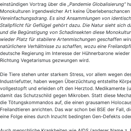
einstündigen Vortrag über die
„Pandemie Globalisierung“
ha
Monokulturen irgendwelcher Art keine Überlebenschancen 
Vereinfachungsdrang. Es sind Ansammlungen von identisch
Stallpflicht für Geflügel gehört dazu. Die Natur sieht sic
und die Begünstigung von Schadinsekten diese Monokulture
wieder Platz für stabilere Artenmischungen geschaffen wir
natürlichere Verhältnisse zu schaffen, wozu eine Freilandpf
deutsche Regierung im Interesse der Hühnerbarone wieder d
Richtung Vegetarismus gezwungen wird.
Die Tiere stehen unter starkem Stress, vor allem wegen de
Industriefutter, haben wegen Überzüchtung entstellte Körper
vollgestopft und erleiden oft den Herztod. Medikamente 
damit das Schutzschild gegen Mikroben. Statt diese Mecha
die Tötungskommandos auf, die einen grausamen Holocaust
Freilandtieren anrichten. Das war schon bei BSE der Fall, d
eine Folge eines durch Inzucht bedingten Gen-Defekts oder
Auch menschliche Krankheiten wie AIDS (anderer Name z. B. 