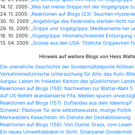
14. 12. 2005:
„Was hat meine Grippe mit der Vogelgrippe zu
24. 11. 2005:
„Reaktionen auf Blogs (23): Seuchen-Hysterie
30. 10. 2005:
„Angehörige des Federviehs sterben nicht nu
26. 10. 2005:
„Grippe und Vogelgrippe: Medikamente her u
18. 10. 2005:
„Vogelgrippe: Himmelschreiende Entsorgung 
13. 04. 2005:
„Grüsse aus den USA: Tödliche Grippeviren für
Hinweis auf weitere Blogs von Hess Walt
Die unendliche Geschichte der Sondermülldeponie Kölliken
Verkehrsmedizinische Untersuchung für Alte: das Auto-Bille
Aargau: Leben im freiesten Kanton des glücklichsten Lands
Reaktionen auf Blogs (158): Nachwehen zur Blatter-Wahl 5
Auf US-Befehl skandalisierte Fifa. Medien spuren unverzügl
Reaktionen auf Blogs (157): Duftendes aus dem Ideentopf
Schweiz: Plädoyer für eine selbstbewusste, mutige Politik
Markwalders Kasachstan: Im Dienste der Destabilisierung
Reaktionen auf Blogs (156): Von Günter Grass, vom Lesen
Ein neues Umweltdebakel in Sicht: Solarpanel-Sondermüll