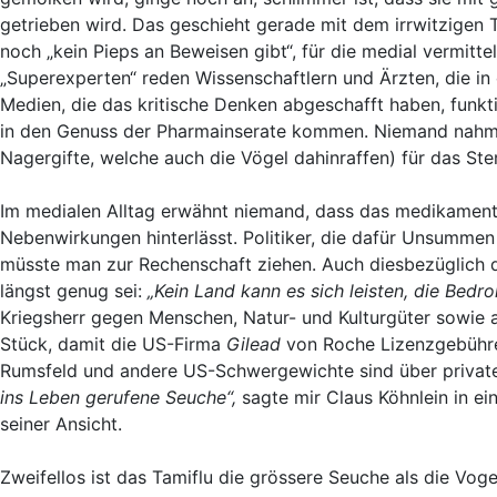
getrieben wird. Das geschieht gerade mit dem irrwitzigen 
noch „kein Pieps an Beweisen gibt“, für die medial vermit
„Superexperten“ reden Wissenschaftlern und Ärzten, die in
Medien, die das kritische Denken abgeschafft haben, funk
in den Genuss der Pharmainserate kommen. Niemand nahm si
Nagergifte, welche auch die Vögel dahinraffen) für das St
Im medialen Alltag erwähnt niemand, dass das medikamen
Nebenwirkungen hinterlässt. Politiker, die dafür Unsummen
müsste man zur Rechenschaft ziehen. Auch diesbezüglich 
längst genug sei:
„Kein Land kann es sich leisten, die Bedr
Kriegsherr gegen Menschen, Natur- und Kulturgüter sowie 
Stück, damit die US-Firma
Gilead
von Roche Lizenzgebühre
Rumsfeld und andere US-Schwergewichte sind über private
ins Leben gerufene Seuche“,
sagte mir Claus Köhnlein in ei
seiner Ansicht.
Zweifellos ist das Tamiflu die grössere Seuche als die Vo