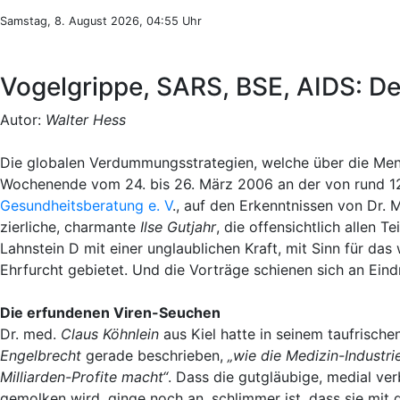
Samstag, 8. August 2026, 04:55 Uhr
Vogelgrippe, SARS, BSE, AIDS: Der
Autor:
Walter Hess
Die globalen Verdummungsstrategien, welche über die Men
Wochenende vom 24. bis 26. März 2006 an der von rund 
Gesundheitsberatung e. V
., auf den Erkenntnissen von Dr.
zierliche, charmante
Ilse Gutjahr
, die offensichtlich allen 
Lahnstein D mit einer unglaublichen Kraft, mit Sinn für d
Ehrfurcht gebietet. Und die Vorträge schienen sich an Eindr
Die erfundenen Viren-Seuchen
Dr. med.
Claus Köhnlein
aus Kiel hatte in seinem taufrisc
Engelbrecht
gerade beschrieben,
„wie die Medizin-Industri
Milliarden-Profite macht“
. Dass die gutgläubige, medial v
gemolken wird, ginge noch an, schlimmer ist, dass sie mit