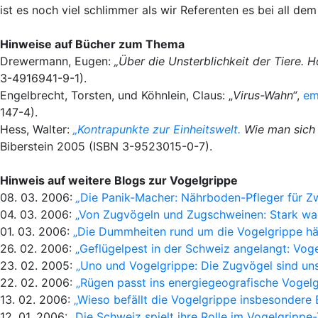
ist es noch viel schlimmer als wir Referenten es bei all d
Hinweise auf Bücher zum Thema
Drewermann, Eugen:
„Über die Unsterblichkeit der Tiere. H
3-4916941-9-1).
Engelbrecht, Torsten, und Köhnlein, Claus: „
Virus-Wahn“
,
em
147-4).
Hess, Walter:
„Kontrapunkte zur Einheitswelt.
Wie man sich v
Biberstein 2005 (ISBN 3-9523015-0-7).
Hinweis auf weitere Blogs zur Vogelgrippe
08. 03. 2006:
„
Die Panik-Macher: Nährboden-Pfleger für 
04. 03. 2006:
„Von Zugvögeln und Zugschweinen: Stark wa
01. 03. 2006:
„Die Dummheiten rund um die Vogelgrippe hä
26. 02. 2006:
„Geflügelpest in der Schweiz angelangt: Voge
23. 02. 2005:
„Uno und Vogelgrippe: Die Zugvögel sind un
22. 02. 2006:
„Rügen passt ins energiegeografische Vogel
13. 02. 2006:
„Wieso befällt die Vogelgrippe insbesondere 
12. 01. 2006:
„Die Schweiz spielt ihre Rolle im Vogelgrippe