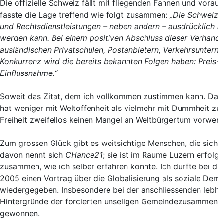
Die offizielle Schweiz fällt mit fliegenden Fahnen und vo
fasste die Lage treffend wie folgt zusammen:
„
Die Schweiz
und Rechtsdienstleistungen – neben andern – ausdrückli
werden kann. Bei einem positiven Abschluss dieser Verha
ausländischen Privatschulen, Postanbietern, Verkehrsunter
Konkurrenz wird die bereits bekannten Folgen haben: Preis
Einflussnahme.“
Soweit das Zitat, dem ich vollkommen zustimmen kann. Das
hat weniger mit Weltoffenheit als vielmehr mit Dummheit 
Freiheit zweifellos keinen Mangel an Weltbürgertum vorwer
Zum grossen Glück gibt es weitsichtige Menschen, die si
davon nennt sich
CHance21
; sie ist im Raume Luzern erfol
zusammen, wie ich selber erfahren konnte. Ich durfte bei 
2005 einen Vortrag über die Globalisierung als soziale De
wiedergegeben. Insbesondere bei der anschliessenden lebha
Hintergründe der forcierten unseligen Gemeindezusamme
gewonnen.