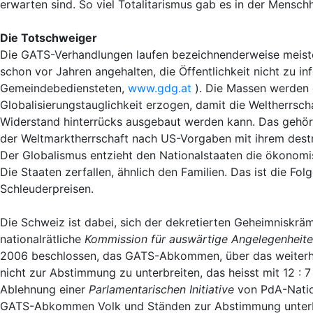
erwarten sind. So viel Totalitarismus gab es in der Menschh
Die Totschweiger
Die GATS-Verhandlungen laufen bezeichnenderweise meisten
schon vor Jahren angehalten, die Öffentlichkeit nicht zu i
Gemeindebediensteten,
www.gdg.at
). Die Massen werden e
Globalisierungstauglichkeit erzogen, damit die Weltherrs
Widerstand hinterrücks ausgebaut werden kann. Das gehö
der Weltmarktherrschaft nach US-Vorgaben mit ihrem destr
Der Globalismus entzieht den Nationalstaaten die ökonomi
Die Staaten zerfallen, ähnlich den Familien. Das ist die F
Schleuderpreisen.
Die Schweiz ist dabei, sich der dekretierten Geheimniskrä
nationalrätliche
Kommission für auswärtige Angelegenheit
2006 beschlossen, das GATS-Abkommen, über das weiterhi
nicht zur Abstimmung zu unterbreiten, das heisst mit 12 :
Ablehnung einer
Parlamentarischen Initiative
von PdA-Natio
GATS-Abkommen Volk und Ständen zur Abstimmung unterbre