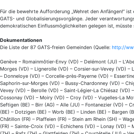
Für die bewehrte Aufforderung „Wehret den Anfängen!“ ist e
GATS- und Globalisierungsvorgänge. Jeder verantwortungs
demokratischen Einflussmöglichkeiten gelegen ist, müsste s
Dokumentationen
Die Liste der 87 GATS-freien Gemeinden (Quelle:
http://ww
Genève – Romainmôtier-Envy (VD) – Delémont (JU) – L'Abe
Morges (VD) – Lignerolle (VD) – Corsier-sur-Vevey (VD) – 
– Donneloye (VD) – Corcelle-près-Payerne (VD) – Essertin
Saphorin-sur-Morges (VD) – Bussy-Chardonney (VD) – Chig
Vevey (VD) – Berolle (VD) – Saint-Légier-La Chiésaz (VD)
Cossonay (VD) – Moiry (VD) – Croy (VD) - Vugelles-La Mothe
Seftigen (BE) – Birr (AG) – Alle (JU) – Fontanezier (VD) 
(BE) – Dotzigen (BE) – Worb (BE) – Linden (BE) – Bargen (BE
Châtillon (FR) – Plaffeien (FR) – Stein am Rhein (SH) – Wa
(FR) – Sainte-Croix (VD) – Echichens (VD) – Lonay (VD) – 
(ZH) – Rafz (ZH) – Glattfelden (ZH) – Courtételle (JU) – Ve