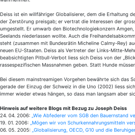
Deiss ist ein willfähriger Globalisierer, dem die Erhaltung 
der Zerstörung preisgab; er vertrat die Interessen der gro
umgestellt. Er umwarb den Biotechnologiekonzern Amgen, 
Seelands niederlassen wollte. Auch die Freihandelsabkom
steht (zusammen mit Bundesrätin Micheline Calmy-Rey) auc
neuen EU-Staaten. Deiss als Vertreter der Links-Mitte-Mehr
beabsichtigten Pitbull-Verbot liess sich Deiss von der „Bl
rassespezifischen Massnahmen geben. Statt Hunde müssen
Bei diesem mainstreamigen Vorgehen bewährte sich das Sch
gerade der Einzug der Schweiz in die Uno (2002) liess sich
immer wieder etwas hängen, so dass man langsam aber si
Hinweis auf weitere Blogs mit Bezug zu Joseph Deiss
24. 04. 2006:
„Wie Abfederer vom SGB den Bauernstand ver
19. 01. 2006:
„Mögen wir von Schurkennahrungsmitteln vers
06. 05. 2005:
„Globalisierung, OECD, G10 und die Beruhige