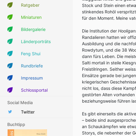
Ratgeber
Stock und Stein einen etw
stinkendes Rohöl verspritz
Miniaturen
für den Moment. Meine vater
Bildergalerie
Die Institution der
Hooligan
Randalieren hatten wir offi
Länderporträts
Ausbildung und die nachfol
Rowdytum, und die 38 Woch
Feng Shui
dann fürs Leben. Die meis
Salti mortali in steile Kie
Rundbriefe
Freistilringen. Seither we
Einsätze gerade bei junge
Impressum
kriegerischen Geschehnisse
nicht los, dass diese Kampf
Schlossportal
gestörten Alten vorhanden 
beziehungsweise führen la
Social Media
Twitter
Es gibt einerseits die ak
– beide sind ausgesproche
Buchtipp
an Schaukämpfen wie etwa 
Storys, die nebenher der G