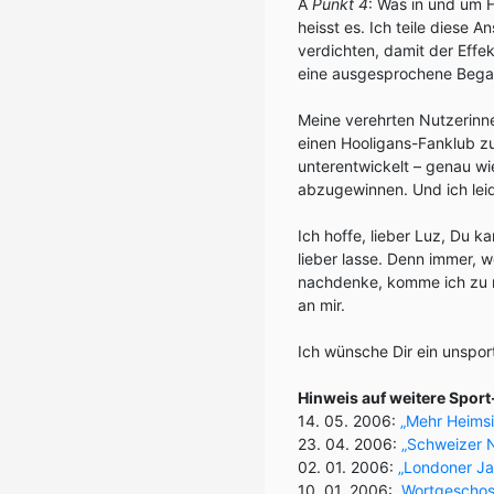
Â
Punkt 4
: Was in und um F
heisst es. Ich teile diese 
verdichten, damit der Effe
eine ausgesprochene Begab
Meine verehrten Nutzerinne
einen Hooligans-Fanklub z
unterentwickelt – genau wi
abzugewinnen. Und ich leid
Ich hoffe, lieber Luz, Du 
lieber lasse. Denn immer, 
nachdenke, komme ich zu me
an mir.
Ich wünsche Dir ein unspor
Hinweis auf weitere Spor
14. 05. 2006:
„Mehr Heimsi
23. 04. 2006:
„Schweizer N
02. 01. 2006:
„Londoner Ja
10. 01. 2006:
„Wortgeschos