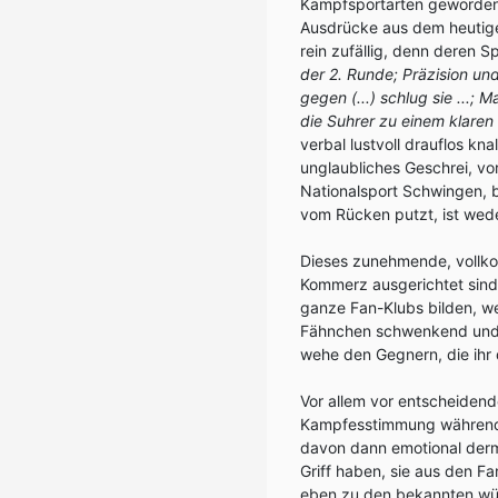
Kampfsportarten geworden.
Ausdrücke aus dem heutige
rein zufällig, denn deren 
der 2. Runde; Präzision un
gegen (...) schlug sie ...;
die Suhrer zu einem klaren
verbal lustvoll drauflos k
unglaubliches Geschrei, vor
Nationalsport Schwingen, b
vom Rücken putzt, ist wede
Dieses zunehmende, vollko
Kommerz ausgerichtet sind
ganze Fan-Klubs bilden, we
Fähnchen schwenkend und 
wehe den Gegnern, die ihr 
Vor allem vor entscheidend
Kampfesstimmung während 
davon dann emotional derma
Griff haben, sie aus den F
eben zu den bekannten wüs