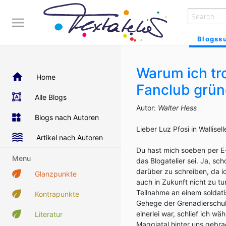
Blogss
Warum ich tr
Home
Fanclub grü
Alle Blogs
Autor:
Walter Hess
Blogs nach Autoren
Lieber Luz Pfosi in Wallisell
Artikel nach Autoren
Du hast mich soeben per E-
Menu
das Blogatelier sei. Ja, sc
darüber zu schreiben, da 
Glanzpunkte
auch in Zukunft nicht zu 
Teilnahme an einem soldat
Kontrapunkte
Gehege der Grenadierschul
einerlei war, schlief ich w
Literatur
Maggiatal hinter uns gebra