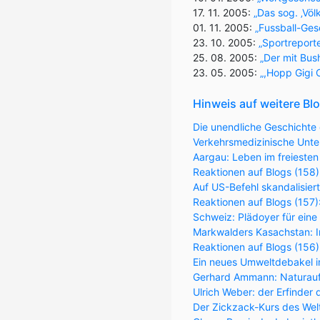
17. 11. 2005:
„Das sog. ‚Vö
01. 11. 2005:
„Fussball-Ges
23. 10. 2005:
„Sportreporte
25. 08. 2005:
„Der mit Bus
23. 05. 2005:
„,Hopp Gigi O
Hinweis auf weitere Bl
Die unendliche Geschichte 
Verkehrsmedizinische Unter
Aargau: Leben im freiesten
Reaktionen auf Blogs (158)
Auf US-Befehl skandalisier
Reaktionen auf Blogs (157
Schweiz: Plädoyer für eine
Markwalders Kasachstan: Im
Reaktionen auf Blogs (156
Ein neues Umweltdebakel in
Gerhard Ammann: Naturaufk
Ulrich Weber: der Erfinder 
Der Zickzack-Kurs des Wel