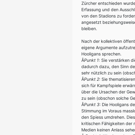
Zürcher entschieden wurde
Erfassung und den Ausschlu
von den Stadions zu forde
angesetzt beziehungsweis
bleiben.
Nach der kollektiven öffen
eigene Argumente aufzutre
Hooligans sprechen.
Â
Punkt 1
: Sie verstärken 
dadurch dazu, den Sinn de
sehr nützlich zu sein (obsc
Â
Punkt 2
: Sie thematisier
sich für Kampfspiele erwä
über die Ursachen der Gewa
zu sein (obschon solche Ge
Â
Punkt 3
: Die Hooligans d
Stimmung im Voraus masslo
den Spiess umdrehen. Diese
kritischen Fähigkeiten de
Medien keinen Anlass sehen