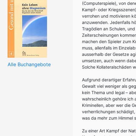
(Computerspiele), von dene
Kampf- oder Kriegsszenen)
verrohen und motivieren kö
anzuwenden. Jedenfalls hö
Tragödien an Schulen, und 
Zeiterscheinungen kommen k
machen den Spieler zum Kri
muss, allenfalls im Einzela
ausserhalb der Gesetze agi
umsetzen, auch wenn dabei
Alle Buchangebote
Solche Kollateralschäden 
Aufgrund derartiger Erfah
Gewalt viel weniger als ge
kein Thema und legal – abe
wahrscheinlich gehöre ich 
Kriminellen, aber wer die 
verherrlichungen schädigt
was da mehr zum Himmel st
Zu einer Art Kampf der Nat