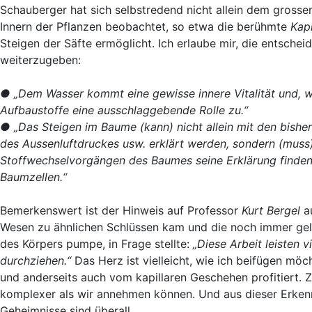
Schauberger hat sich selbstredend nicht allein dem grosse
Innern der Pflanzen beobachtet, so etwa die berühmte
Kapi
Steigen der Säfte ermöglicht. Ich erlaube mir, die entsch
weiterzugeben:
● „Dem Wasser kommt eine gewisse innere Vitalität und, we
Aufbaustoffe eine ausschlaggebende Rolle zu.“
● „Das Steigen im Baume (kann) nicht allein mit den bishe
des Aussenluftdruckes usw. erklärt werden, sondern (muss) 
Stoffwechselvorgängen des Baumes seine Erklärung finden. (E
Baumzellen.“
Bemerkenswert ist der Hinweis auf Professor
Kurt Bergel
au
Wesen zu ähnlichen Schlüssen kam und die noch immer gelt
des Körpers pumpe, in Frage stellte:
„Diese Arbeit leisten v
durchziehen.“
Das Herz ist vielleicht, wie ich beifügen möc
und anderseits auch vom kapillaren Geschehen profitiert. Z
komplexer als wir annehmen können. Und aus dieser Erkennt
Geheimnisse sind überall.