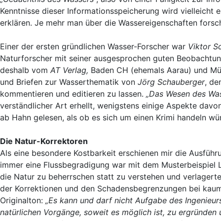
Kenntnisse dieser Informationsspeicherung wird vielleicht
erklären. Je mehr man über die Wassereigenschaften forscht
Einer der ersten gründlichen Wasser-Forscher war
Viktor S
Naturforscher mit seiner ausgesprochen guten Beobachtun
deshalb vom
AT Verlag,
Baden CH (ehemals Aarau) und Münc
und Briefen zur Wasserthematik von
Jörg Schauberger
, de
kommentieren und editieren zu lassen.
„Das Wesen des Was
verständlicher Art erhellt, wenigstens einige Aspekte dav
ab Hahn gelesen, als ob es sich um einen Krimi handeln w
Die Natur-Korrektoren
Als eine besondere Kostbarkeit erschienen mir die Ausführu
immer eine Flussbegradigung war mit dem Musterbeispiel 
die Natur zu beherrschen statt zu verstehen und verlagerte
der Korrektionen und den Schadensbegrenzungen bei kau
Originalton:
„Es kann und darf nicht Aufgabe des Ingenieurs 
natürlichen Vorgänge, soweit es möglich ist, zu ergründen 