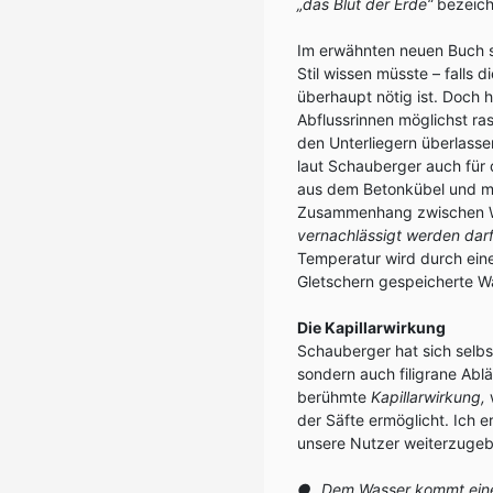
„das Blut der Erde“
bezeich
Im erwähnten neuen Buch s
Stil wissen müsste – falls 
überhaupt nötig ist. Doch
Abflussrinnen möglichst r
den Unterliegern überlassen
laut Schauberger auch für 
aus dem Betonkübel und mi
Zusammenhang zwischen Wa
vernachlässigt werden darf
Temperatur wird durch ein
Gletschern gespeicherte W
Die Kapillarwirkung
Schauberger hat sich selb
sondern auch filigrane Ablä
berühmte
Kapillarwirkung,
w
der Säfte ermöglicht. Ich 
unsere Nutzer weiterzugeb
● „Dem Wasser kommt eine g