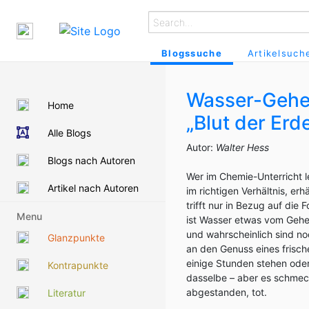
Blogssuche
Artikelsuch
Wasser-Gehei
Home
„Blut der Erd
Alle Blogs
Autor:
Walter Hess
Blogs nach Autoren
Wer im Chemie-Unterricht l
Artikel nach Autoren
im richtigen Verhältnis, er
trifft nur in Bezug auf di
Menu
ist Wasser etwas vom Gehei
und wahrscheinlich sind no
Glanzpunkte
an den Genuss eines frisc
einige Stunden stehen oder 
Kontrapunkte
dasselbe – aber es schmeck
abgestanden, tot.
Literatur