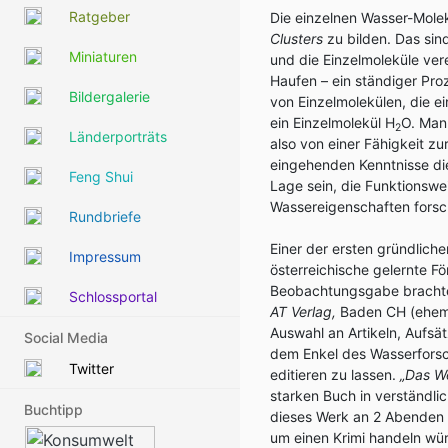
Ratgeber
Die einzelnen Wasser-Mole
Clusters
zu bilden. Das sind
Miniaturen
und die Einzelmoleküle ver
Haufen – ein ständiger Pr
Bildergalerie
von Einzelmolekülen, die e
ein Einzelmolekül H
O. Man
2
Länderporträts
also von einer Fähigkeit z
eingehenden Kenntnisse die
Feng Shui
Lage sein, die Funktionswe
Wassereigenschaften forscht
Rundbriefe
Einer der ersten gründlich
Impressum
österreichische gelernte F
Beobachtungsgabe brachte
Schlossportal
AT Verlag,
Baden CH (ehema
Auswahl an Artikeln, Aufsä
Social Media
dem Enkel des Wasserforsc
Twitter
editieren zu lassen.
„Das W
starken Buch in verständlic
Buchtipp
dieses Werk an 2 Abenden b
um einen Krimi handeln wü