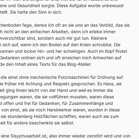
iene und Gesundheit sorgte. Diese Aufgabe wurde unbewusst
ellt. Sie hatte den Sinn in sich.
enboden fege, denke ich oft an sie und an das Vorbild, das sie
ch nicht an den einfachen Arbeiten, denn ich erlebe immer
unverzichtbar sind, sondern auch mir gut tun. Kleinere
 sich auf, wenn ich den Boden auf den Knien schrubbe. Die
pannen und locker hin- und her schwingen. Auch im Kopf findet
 Gedanken ordnen sich und oft erreichen mich Antworten auf
de den Inhalt eines Texts für das Blog-Atelier.
 die einst ohne mechanische Putzmaschinen für Ordnung auf
e früher mit Achtung und Respekt gesprochen. Es hiess, sie
eit ging ihnen leicht von der Hand und weil es immer die
egungen waren, die sie vollführen mussten, waren diese
bst offen und frei für Gedanken, für Zusammenhänge und
 von einst, als sie noch Handwerker waren, wurden in diese
 sie stundenlang Holzflächen schliffen, waren auch sie zum
beit für andere beschenkte sie selbst.
eine Sisyphusarbeit ist, also immer wieder zerstört wird und von