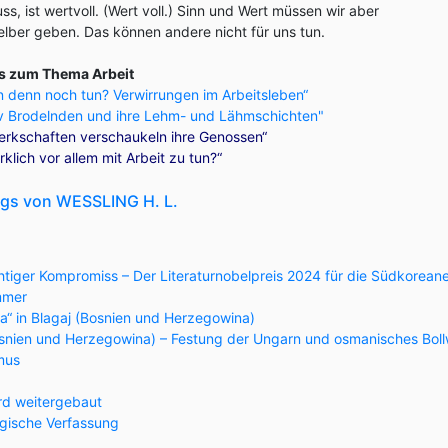
, ist wertvoll. (Wert voll.) Sinn und Wert müssen wir aber
lber geben. Das können andere nicht für uns tun.
gs zum Thema Arbeit
n denn noch tun? Verwirrungen im Arbeitsleben“
iv Brodelnden und ihre Lehm- und Lähmschichten"
rkschaften verschaukeln ihre Genossen“
rklich vor allem mit Arbeit zu tun?“
ogs von WESSLING H. L.
htiger Kompromiss – Der Literaturnobelpreis 2024 für die Südkorean
mmer
ja“ in Blagaj (Bosnien und Herzegowina)
Bosnien und Herzegowina) – Festung der Ungarn und osmanisches Bol
smus
rd weitergebaut
gische Verfassung