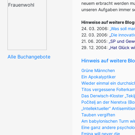
neuem erbracht werden muss
unseren Aufgaben immer se
Hinweise auf weitere Blo
24. 03. 2006:
„Was soll ma
22. 03. 2006:
„
Die innovat
21. 06. 2005:
„SP und Gewe
29. 12. 2004:
„Hat Glück wi
Alle Buchangebote
Hinweis auf weitere Bl
Grüne Männchen
Ein Apokalyptiker
Wieder einmal ein durchsic
Titos vergessene Folterka
Das Derwisch-Kloster „Teki
Počitelj an der Neretva (
„Intellektueller“ Antisemiti
Tauben vergiften
Am babylonischen Turm wi
Eine ganz andere psycholo
Emina will never die