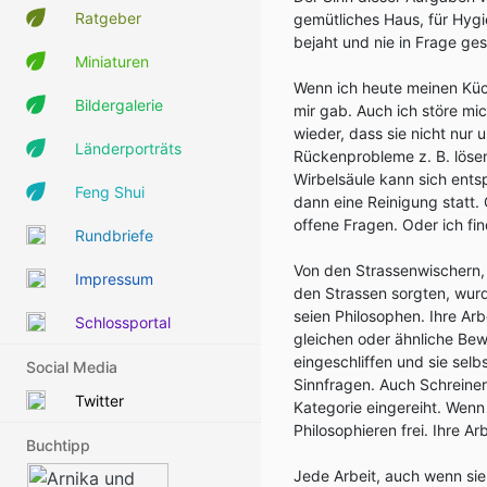
Ratgeber
gemütliches Haus, für Hyg
bejaht und nie in Frage gest
Miniaturen
Wenn ich heute meinen Küch
Bildergalerie
mir gab. Auch ich störe mi
wieder, dass sie nicht nur 
Länderporträts
Rückenprobleme z. B. lösen
Wirbelsäule kann sich ents
Feng Shui
dann eine Reinigung statt.
offene Fragen. Oder ich fin
Rundbriefe
Von den Strassenwischern,
Impressum
den Strassen sorgten, wurd
seien Philosophen. Ihre Arb
Schlossportal
gleichen oder ähnliche Bew
eingeschliffen und sie sel
Social Media
Sinnfragen. Auch Schreiner
Twitter
Kategorie eingereiht. Wenn
Philosophieren frei. Ihre Ar
Buchtipp
Jede Arbeit, auch wenn sie 