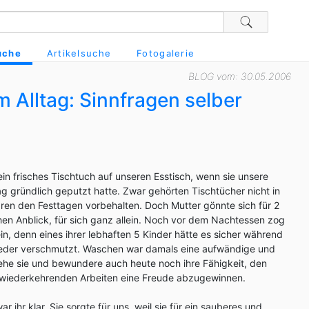
uche
Artikelsuche
Fotogalerie
BLOG vom: 30.05.2006
m Alltag: Sinnfragen selber
ein frisches Tischtuch auf unseren Esstisch, wenn sie unsere
 gründlich geputzt hatte. Zwar gehörten Tischtücher nicht in
waren den Festtagen vorbehalten. Doch Mutter gönnte sich für 2
hen Anblick, für sich ganz allein. Noch vor dem Nachtessen zog
in, denn eines ihrer lebhaften 5 Kinder hätte es sicher während
eder verschmutzt. Waschen war damals eine aufwändige und
tehe sie und bewundere auch heute noch ihre Fähigkeit, den
wiederkehrenden Arbeiten eine Freude abzugewinnen.
 ihr klar. Sie sorgte für uns, weil sie für ein sauberes und