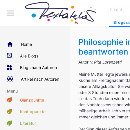
Blogss
Philosophie i
Home
beantworten
Alle Blogs
Autorin:
Rita Lorenzetti
Blogs nach Autoren
Meine Mutter legte jeweils 
Artikel nach Autoren
Küche am Freitagnachmittag
unsere Alltagskultur. Sie 
Menu
oder 3 Stunden einen frisc
sie das Tuch dann wieder e
Glanzpunkte
des Nachtessens schon wi
mühselige Arbeit. Ich vers
Kontrapunkte
immer gleichen und immer 
Literatur
Der Sinn dieser Aufgaben war