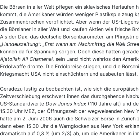
Die Börsen in aller Welt pflegen ein sklavisches Herlaufen
kommt, die Amerikaner würden weniger Plastikspielzeug kau
Zusammenbrechen verpflichtet. Aber wenn der US-Liegensc
die Börsianer in aller Welt und kaufen Aktien wie frische 
Als der Dax, das deutsche Börsenbarometer, am Pfingstmont
„
Handelszeitung": „Erst wenn am Nachmittag die Wall Stree
können da für Spannung sorgen. Doch diese hatten gerade
Ajatollah Ali Chamenei,
sein Land nicht wehrlos den Amerik
Erdölwaffe drohte. Die Erdölpreise stiegen, und die Börsen
Kriegsmacht USA nicht einschüchtern und ausbeuten lässt.
Geradezu lustig zu beobachten ist, wie sich die europäisch
Zeitverschiebung erschwert ihnen das durchgehende Nachä
US-Standardwerte
Dow Jones Index
(110 Jahre alt) und d
15.30 Uhr MEZ, der Öffnungszeit der wegweisenden New Yor
hatte am 2. Juni 2006 auch die Schweizer Börse in Zürich z
dann eben 15.30 Uhr die Warnglocken aus New York erklang
dramatisch auf 0,3 % (um 2/3) ab, um die Amerikaner in ihre