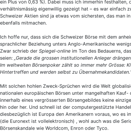
ein Plus von 0,63 %). Dabei muss ich immerhin festhalten,
verhältnismässig eigenwillig gezeigt hat – es war einfach
Schweizer Aktien sind ja etwas vom sichersten, das man in
ebenfalls mitmachen.
Ich hoffe nur, dass sich die Schweizer Börse mit dem an
sprachlicher Beziehung unters Anglo-Amerikanische wenigst
Zwar schrieb der
Spiegel-online
im Ton des Bedauerns, da
seien:
„Gerade die grossen institutionellen Anleger drängen
Im weltweiten Börsenpoker zählt so immer mehr Grösse: Kle
Hintertreffen und werden selbst zu Übernahmekandidaten.
Mit solchen hohlen Zweck-Sprüchen wird die Welt globalis
nationalen europäischen Börsen unter mangelhaften Kauf-
innerhalb eines vergrösserten Börsengebildes keine einzi
hin oder her. Und schnell ist der computergestützte Hande
diesbezüglich ist Europa den Amerikanern voraus, wo es i
(die Euronext ist vollelektronisch) , wohl auch was die Ser
Börsenskandale wie Worldcom, Enron oder Tyco.