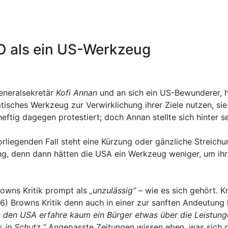
NO als ein US-Werkzeug
Generalsekretär
Kofi Annan
und an sich ein US-Bewunderer, 
atisches Werkzeug zur Verwirklichung ihrer Ziele nutzen, sie
tig dagegen protestiert; doch Annan stellte sich hinter sei
vorliegenden Fall steht eine Kürzung oder gänzliche Streic
g, denn dann hätten die USA ein Werkzeug weniger, um ihr
rowns Kritik prompt als
„unzulässig“
– wie es sich gehört. K
06) Browns Kritik denn auch in einer zur sanften Andeutu
 in den USA erfahre kaum ein Bürger etwas über die Leistun
k in Schutz.“
Angepasste Zeitungen wissen eben, was sich g