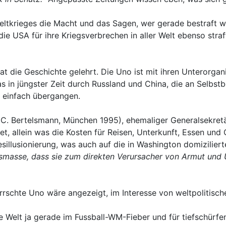
tkrieges die Macht und das Sagen, wer gerade bestraft wer
die USA für ihre Kriegsverbrechen in aller Welt ebenso stra
at die Geschichte gelehrt. Die Uno ist mit ihren Unterorgani
as in jüngster Zeit durch Russland und China, die an Selbs
e einfach übergangen.
 C. Bertelsmann, München 1995), ehemaliger Generalsekret
t, allein was die Kosten für Reisen, Unterkunft, Essen und
sillusionierung, was auch auf die in Washington domiziliert
smasse, dass sie zum direkten Verursacher von Armut und U
rschte Uno wäre angezeigt, im Interesse von weltpolitisch
e Welt ja gerade im Fussball-WM-Fieber und für tiefschürfe