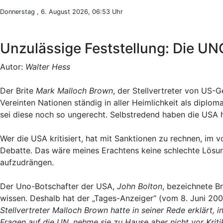
Donnerstag , 6. August 2026, 06:53 Uhr
Unzulässige Feststellung: Die U
Autor:
Walter Hess
Der Brite
Mark Malloch Brown
, der Stellvertreter von US-
Vereinten Nationen ständig in aller Heimlichkeit als diplom
sei diese noch so ungerecht. Selbstredend haben die USA hef
Wer die USA kritisiert, hat mit Sanktionen zu rechnen, im 
Debatte. Das wäre meines Erachtens keine schlechte Lösun
aufzudrängen.
Der Uno-Botschafter der USA,
John Bolton
, bezeichnete B
wissen. Deshalb hat der „Tages-Anzeiger“ (vom 8. Juni 20
Stellvertreter Malloch Brown hatte in seiner Rede erklärt,
Fragen auf die UN, nehme sie zu Hause aber nicht vor Kriti