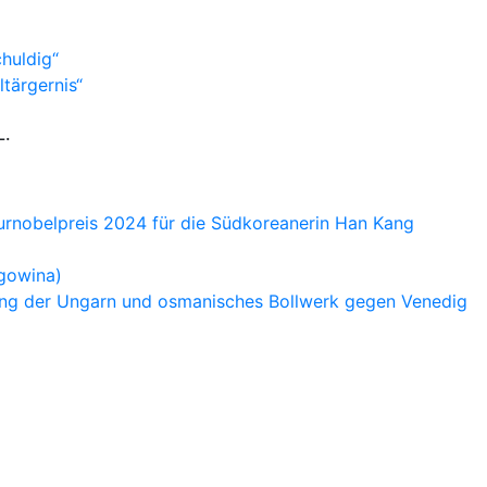
huldig“
tärgernis“
L.
turnobelpreis 2024 für die Südkoreanerin Han Kang
egowina)
tung der Ungarn und osmanisches Bollwerk gegen Venedig