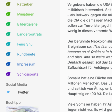
Ratgeber
Vergebens haben die USA i
militärisch interveniert. Se
Miniaturen
– als Bollwerk gegen die mö
die CIA die damaligen Mac
Bildergalerie
sollen zur Terroristenjagd 
wenig in dieses verarmte 
Länderporträts
Der berühmte Neokolonialis
Feng Shui
Ereignissen so: „
The first 
become an al-Qaida safe ha
Rundbriefe
and plan.
And so we're wat
Deutsch gesagt, soll das L
Impressum
Zufluchtsort für Anhänger 
Schlossportal
Somalia hat eine Fläche v
Millionen Menschen. Das La
Social Media
und seitlich von Äthiopien b
Twitter
Hauptreligion (90 %). Die 
Buchtipp
Viele Somalier haben ihr Asy
liegen nicht vor. Es wird 