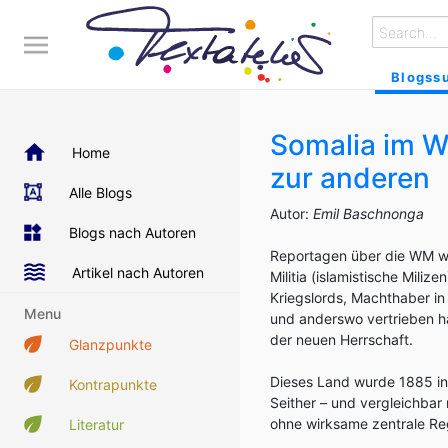
Blogss
Somalia im W
Home
zur anderen
Alle Blogs
Autor:
Emil Baschnonga
Blogs nach Autoren
Reportagen über die WM wu
Artikel nach Autoren
Militia (islamistische Mili
Kriegslords, Machthaber i
Menu
und anderswo vertrieben ha
der neuen Herrschaft.
Glanzpunkte
Dieses Land wurde 1885 in 
Kontrapunkte
Seither – und vergleichbar 
ohne wirksame zentrale Re
Literatur