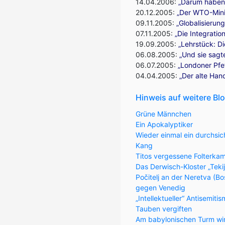
14.04.2006:
„Darum haben 
20.12.2005:
„Der WTO-Mini
09.11.2005:
„Globalisierung
07.11.2005:
„Die Integratio
19.09.2005:
„Lehrstück: Di
06.08.2005:
„Und sie sagte
06.07.2005:
„Londoner Pfef
04.04.2005:
„
Der alte Han
Hinweis auf weitere Bl
Grüne Männchen
Ein Apokalyptiker
Wieder einmal ein durchsic
Kang
Titos vergessene Folterka
Das Derwisch-Kloster „Teki
Počitelj an der Neretva (
gegen Venedig
„Intellektueller“ Antisemiti
Tauben vergiften
Am babylonischen Turm wi