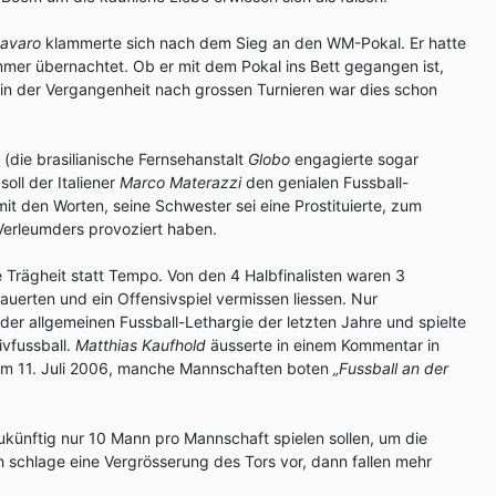
avaro
klammerte sich nach dem Sieg an den WM-Pokal. Er hatte
mer übernachtet. Ob er mit dem Pokal ins Bett gegangen ist,
in der Vergangenheit nach grossen Turnieren war dies schon
(die brasilianische Fernsehanstalt
Globo
engagierte sogar
soll der Italiener
Marco Materazzi
den genialen Fussball-
it den Worten, seine Schwester sei eine Prostituierte, zum
 Verleumders provoziert haben.
e Trägheit statt Tempo. Von den 4 Halbfinalisten waren 3
uerten und ein Offensivspiel vermissen liessen. Nur
der allgemeinen Fussball-Lethargie der letzten Jahre und spielte
ivfussball.
Matthias Kaufhold
äusserte in einem Kommentar in
om 11. Juli 2006, manche Mannschaften boten
„Fussball an der
zukünftig nur 10 Mann pro Mannschaft spielen sollen, um die
Ich schlage eine Vergrösserung des Tors vor, dann fallen mehr