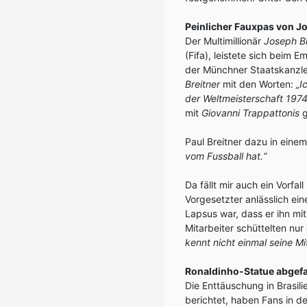
Peinlicher Fauxpas von Jo
Der Multimillionär
Joseph Bl
(Fifa), leistete sich beim
der Münchner Staatskanzle
Breitner
mit den Worten:
„I
der Weltmeisterschaft 1974
mit
Giovanni Trappattonis
g
Paul Breitner dazu in eine
vom Fussball hat.“
Da fällt mir auch ein Vorfall
Vorgesetzter anlässlich ei
Lapsus war, dass er ihn m
Mitarbeiter schüttelten nur
kennt nicht einmal seine Mit
Ronaldinho-Statue abgefa
Die Enttäuschung in Brasil
berichtet, haben Fans in d