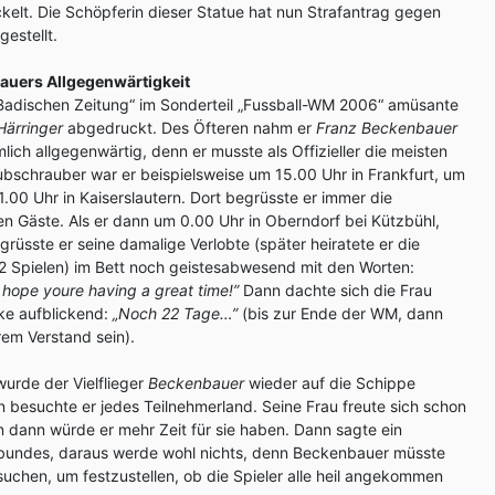
elt. Die Schöpferin dieser Statue hat nun Strafantrag gegen
estellt.
auers Allgegenwärtigkeit
Badischen Zeitung“ im Sonderteil „Fussball-WM 2006“ amüsante
Härringer
abgedruckt. Des Öfteren nahm er
Franz Beckenbauer
lich allgegenwärtig, denn er musste als Offizieller die meisten
ubschrauber war er beispielsweise um 15.00 Uhr in Frankfurt, um
.00 Uhr in Kaiserslautern. Dort begrüsste er immer die
en Gäste. Als er dann um 0.00 Uhr in Oberndorf bei Kützbühl,
grüsste er seine damalige Verlobte (später heiratete er die
2 Spielen) im Bett noch geistesabwesend mit den Worten:
 hope youre having a great time!”
Dann dachte sich die Frau
ke aufblickend:
„Noch 22 Tage…”
(bis zur Ende der WM, dann
rem Verstand sein).
wurde der Vielflieger
Beckenbauer
wieder auf die Schippe
besuchte er jedes Teilnehmerland. Seine Frau freute sich schon
 dann würde er mehr Zeit für sie haben. Dann sagte ein
tbundes, daraus werde wohl nichts, denn Beckenbauer müsste
suchen, um festzustellen, ob die Spieler alle heil angekommen