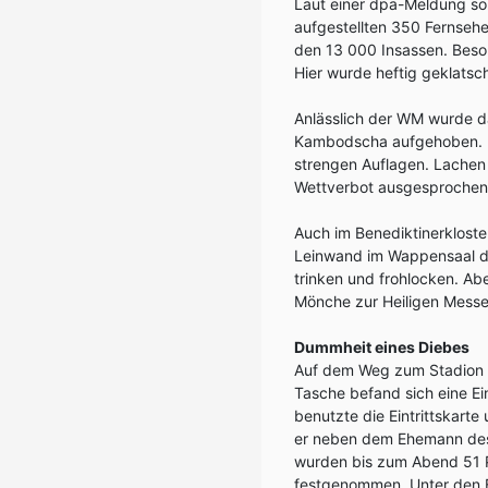
Laut einer dpa-Meldung sor
aufgestellten 350 Fernsehe
den 13 000 Insassen. Beson
Hier wurde heftig geklatsch
Anlässlich der WM wurde da
Kambodscha aufgehoben. Die
strengen Auflagen. Lachen
Wettverbot ausgesprochen
Auch im Benediktinerkloste
Leinwand im Wappensaal des
trinken und frohlocken. Ab
Mönche zur Heiligen Messe
Dummheit eines Diebes
Auf dem Weg zum Stadion s
Tasche befand sich eine Ein
benutzte die Eintrittskart
er neben dem Ehemann des 
wurden bis zum Abend 51 
festgenommen. Unter den Bu