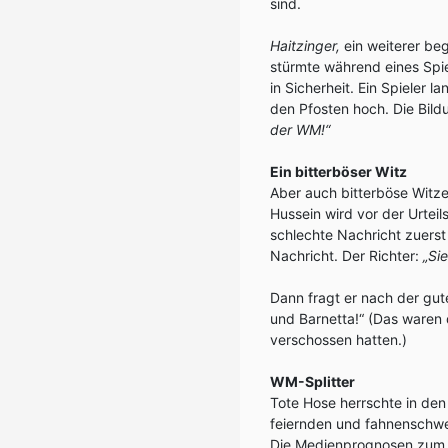
sind.
Haitzinger,
ein weiterer beg
stürmte während eines Spie
in Sicherheit. Ein Spieler l
den Pfosten hoch. Die Bildu
der WM!“
Ein bitterböser Witz
Aber auch bitterböse Witze
Hussein wird vor der Urtei
schlechte Nachricht zuerst
Nachricht. Der Richter:
„Si
Dann fragt er nach der gute
und Barnetta!“ (Das waren 
verschossen hatten.)
WM-Splitter
Tote Hose herrschte in de
feiernden und fahnenschwe
Die Medienprognosen zum B