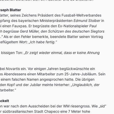
seph Blatter
atter
, seines Zeichens Präsident des Fussball-Weltverbandes
 Empfang des bayerischen Ministerpräsidenten
Edmund Stoiber
in
i einen Fauxpas. Er begrüsste den Ex-Nationalspieler
Paul
ch begrüsse Gerd Müller, den Schützen des deutschen Siegtors
.“
Als er den Fehler bemerkte, beendete Blatter seinen Vortrag
eflügeltem Wort:
„Ich habe fertig.“
m bissigen Ton:
„Er zeigt wieder einmal, dass er keine Ahnung
 bei
Novartis
ein. Vor einigen Jahren beglückwünschte ein
nes Abendessens einen Mitarbeiter zum 25-Jahre-Jubiläum. Sein
it einem falschen Namen angesprochen hatte. Die übrigen
 den Kopf und der Jubilar meinte hinterher:
„Unglaublich, der
arbeiter.“
ckelt
ien war nach dem Ausscheiden bei der WM riesengross. Wie „sid“
er südbrasilianischen Stadt Chapeco eine 7 Meter hohe