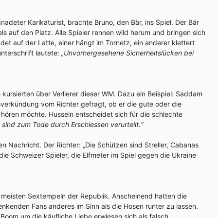
nadeter Karikaturist, brachte Bruno, den Bär, ins Spiel. Der Bär
ls auf den Platz. Alle Spieler rennen wild herum und bringen sich
andet auf der Latte, einer hängt im Tornetz, ein anderer klettert
nterschrift lautete:
„Unvorhergesehene Sicherheitslücken bei
 kursierten über Verlierer dieser WM. Dazu ein Beispiel: Saddam
lsverkündung vom Richter gefragt, ob er die gute oder die
 hören möchte. Hussein entscheidet sich für die schlechte
e sind zum Tode durch Erschiessen verurteilt.“
n Nachricht. Der Richter: „Die Schützen sind Streller, Cabanas
die Schweizer Spieler, die Elfmeter im Spiel gegen die Ukraine
n meisten Sextempeln der Republik. Anscheinend hatten die
nkenden Fans anderes im Sinn als die Hosen runter zu lassen.
oom um die käufliche Liebe erwiesen sich als falsch.