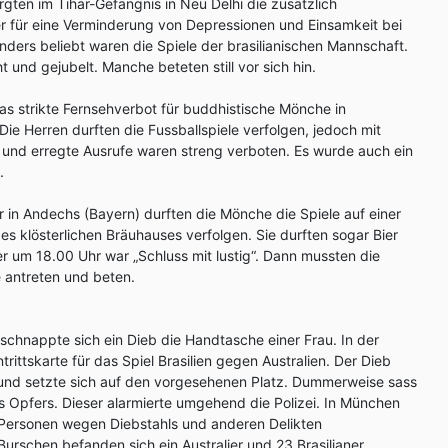
gten im Tihar-Gefängnis in Neu Delhi die zusätzlich
r für eine Verminderung von Depressionen und Einsamkeit bei
ders beliebt waren die Spiele der brasilianischen Mannschaft.
t und gejubelt. Manche beteten still vor sich hin.
s strikte Fernsehverbot für buddhistische Mönche in
 Herren durften die Fussballspiele verfolgen, jedoch mit
 und erregte Ausrufe waren streng verboten. Es wurde auch ein
.
r in Andechs (Bayern) durften die Mönche die Spiele auf einer
 klösterlichen Bräuhauses verfolgen. Sie durften sogar Bier
er um 18.00 Uhr war „Schluss mit lustig“. Dann mussten die
 antreten und beten.
chnappte sich ein Dieb die Handtasche einer Frau. In der
trittskarte für das Spiel Brasilien gegen Australien. Der Dieb
e und setzte sich auf den vorgesehenen Platz. Dummerweise sass
Opfers. Dieser alarmierte umgehend die Polizei. In München
Personen wegen Diebstahls und anderen Delikten
rschen befanden sich ein Australier und 23 Brasilianer.