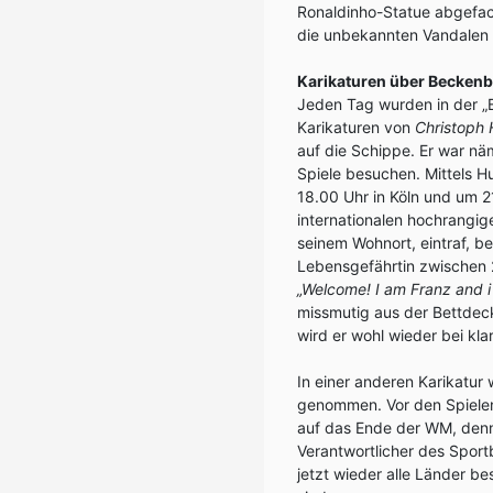
Ronaldinho-Statue abgefack
die unbekannten Vandalen g
Karikaturen über Beckenb
Jeden Tag wurden in der „
Karikaturen von
Christoph 
auf die Schippe. Er war näm
Spiele besuchen. Mittels H
18.00 Uhr in Köln und um 21
internationalen hochrangig
seinem Wohnort, eintraf, be
Lebensgefährtin zwischen 
„Welcome!
I am Franz and i
missmutig aus der Bettdec
wird er wohl wieder bei kla
In einer anderen Karikatur 
genommen. Vor den Spielen 
auf das Ende der WM, denn
Verantwortlicher des Spor
jetzt wieder alle Länder be