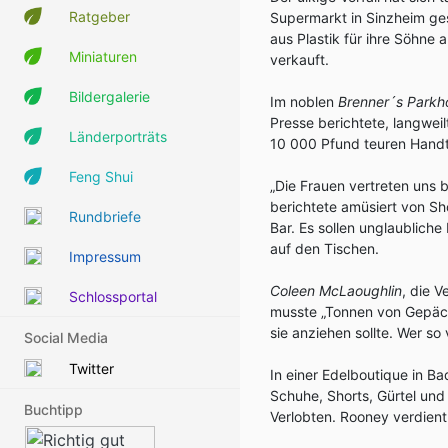
Ratgeber
Supermarkt in Sinzheim ge
aus Plastik für ihre Söhne 
Miniaturen
verkauft.
Bildergalerie
Im noblen
Brenner´s Parkh
Presse berichtete, langweil
Länderporträts
10 000 Pfund teuren Handt
Feng Shui
„Die Frauen vertreten uns b
berichtete amüsiert von Sh
Rundbriefe
Bar. Es sollen unglaubliche
auf den Tischen.
Impressum
Coleen McLaoughlin
, die 
Schlossportal
musste „Tonnen von Gepäck
sie anziehen sollte. Wer so 
Social Media
Twitter
In einer Edelboutique in B
Schuhe, Shorts, Gürtel un
Buchtipp
Verlobten. Rooney verdien