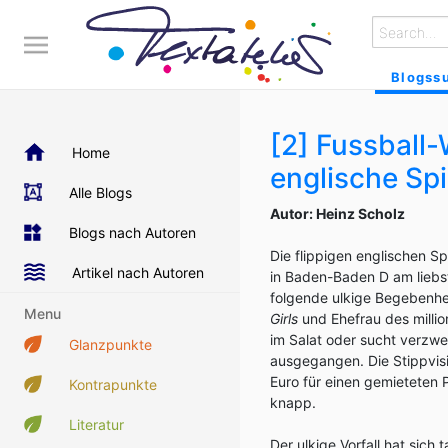
Blogss
[2] Fussball-
Home
englische Sp
Alle Blogs
Autor: Heinz Scholz
Blogs nach Autoren
Die flippigen englischen Sp
Artikel nach Autoren
in Baden-Baden D am liebst
folgende ulkige Begebenhei
Menu
Girls
und Ehefrau des milli
im Salat oder sucht verzwei
Glanzpunkte
ausgegangen. Die Stippvis
Euro für einen gemieteten P
Kontrapunkte
knapp.
Literatur
Der ulkige Vorfall hat sich