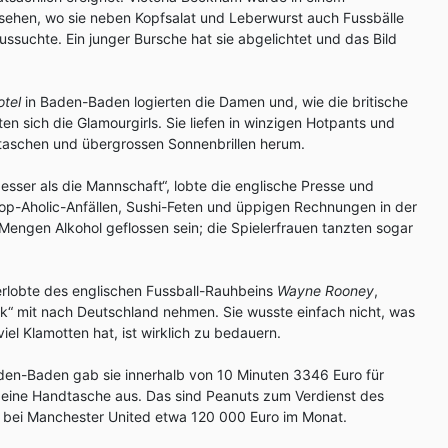
sehen, wo sie neben Kopfsalat und Leberwurst auch Fussbälle
aussuchte. Ein junger Bursche hat sie abgelichtet und das Bild
otel
in Baden-Baden logierten die Damen und, wie die britische
ten sich die Glamourgirls. Sie liefen in winzigen Hotpants und
aschen und übergrossen Sonnenbrillen herum.
esser als die Mannschaft“, lobte die englische Presse und
op-Aholic-Anfällen, Sushi-Feten und üppigen Rechnungen in der
 Mengen Alkohol geflossen sein; die Spielerfrauen tanzten sogar
Verlobte des englischen Fussball-Rauhbeins
Wayne Rooney
,
“ mit nach Deutschland nehmen. Sie wusste einfach nicht, was
viel Klamotten hat, ist wirklich zu bedauern.
aden-Baden gab sie innerhalb von 10 Minuten 3346 Euro für
d eine Handtasche aus. Das sind Peanuts zum Verdienst des
t bei Manchester United etwa 120 000 Euro im Monat.