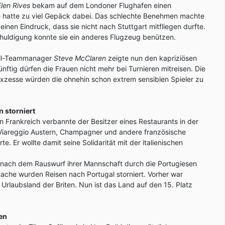
Elen Rives
bekam auf dem Londoner Flughafen einen
ie hatte zu viel Gepäck dabei. Das schlechte Benehmen machte
 einen Eindruck, dass sie nicht nach Stuttgart mitfliegen durfte.
schuldigung konnte sie ein anderes Flugzeug benützen.
all-Teammanager
Steve McClaren
zeigte nun den kapriziösen
nftig dürfen die Frauen nicht mehr bei Turnieren mitreisen. Die
exzesse würden die ohnehin schon extrem sensiblen Spieler zu
n storniert
n Frankreich verbannte der Besitzer eines Restaurants in der
Viareggio Austern, Champagner und andere französische
e. Er wollte damit seine Solidarität mit der italienischen
h nach dem Rauswurf ihrer Mannschaft durch die Portugiesen
ache wurden Reisen nach Portugal storniert. Vorher war
 Urlaubsland der Briten. Nun ist das Land auf den 15. Platz
en