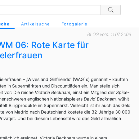
uche
Artikelsuche
Fotogalerie
BLOG vom: 11.07.2006
WM 06: Rote Karte für
ielerfrauen
ielerfrauen – „Wives and Girlfriends“ (WAG`s) genannt – kauften
en in Supermärkten und Discountläden ein. Man stelle sich
t vor: Die reiche
Victoria Beckham
, einst ein Mitglied der
Spice-
onenschweren englischen Nationalspielers
David Beckham,
wühlt
felt Billigprodukte im Supermarkt. Vielleicht ist ihr auch das Geld
ite von Madrid nach Deutschland kostete die 32-Jährige 30 000
rivatjet. Und bei diesem Lebensstil wird das Geld allmählich
 tatsächlich ereignet. Victoria Beckham wurde in einem