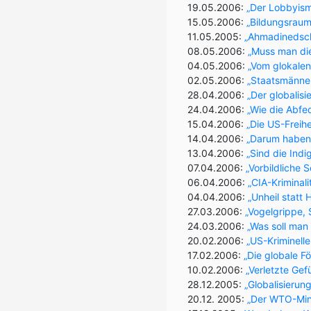
19.05.2006:
„Der Lobbyism
15.05.2006:
„Bildungsraum
11.05.2005:
„Ahmadinedsch
08.05.2006:
„Muss man die
04.05.2006:
„Vom glokalen
02.05.2006:
„Staatsmänner
28.04.2006:
„Der globalis
24.04.2006:
„Wie die Abfe
15.04.2006:
„Die US-Freihe
14.04.2006:
„Darum haben 
13.04.2006:
„Sind die Indig
07.04.2006:
„Vorbildliche 
06.04.2006:
„CIA-Kriminal
04.04.2006:
„Unheil statt
27.03.2006:
„Vogelgrippe, 
24.03.2006:
„Was soll man
20.02.2006:
„US-Kriminell
17.02.2006:
„Die globale F
10.02.2006:
„Verletzte Gef
28.12.2005:
„Globalisierun
20.12. 2005:
„Der WTO-Min