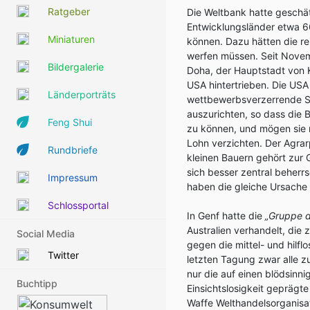
Ratgeber
Die Weltbank hatte geschät
Entwicklungsländer etwa 6
Miniaturen
können. Dazu hätten die re
werfen müssen. Seit Nove
Bildergalerie
Doha, der Hauptstadt von 
USA hintertrieben. Die USA
Länderporträts
wettbewerbsverzerrende St
auszurichten, so dass die
Feng Shui
zu können, und mögen sie 
Lohn verzichten. Der Agrar
Rundbriefe
kleinen Bauern gehört zur 
sich besser zentral beherrs
Impressum
haben die gleiche Ursache 
Schlossportal
In Genf hatte die
„Gruppe d
Australien verhandelt, di
Social Media
gegen die mittel- und hilfl
Twitter
letzten Tagung zwar alle 
nur die auf einen blödsinn
Buchtipp
Einsichtslosigkeit geprägte
Waffe Welthandelsorganisat