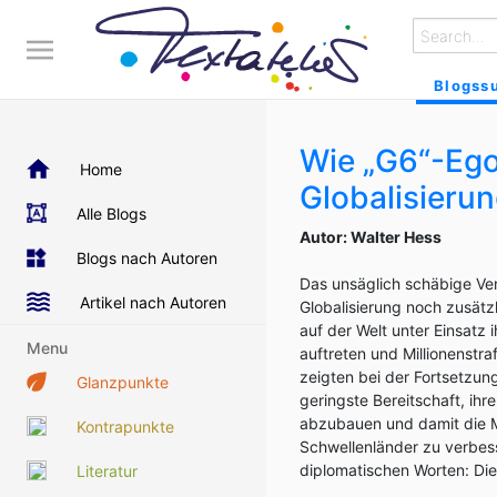
Blogss
Wie „G6“-Ego
Home
Globalisieru
Alle Blogs
Autor: Walter Hess
Blogs nach Autoren
Das unsäglich schäbige Ve
Artikel nach Autoren
Globalisierung noch zusätz
auf der Welt unter Einsatz
Menu
auftreten und Millionenstr
zeigten bei der Fortsetzu
Glanzpunkte
geringste Bereitschaft, ihr
abzubauen und damit die Ma
Kontrapunkte
Schwellenländer zu verbess
diplomatischen Worten: Di
Literatur