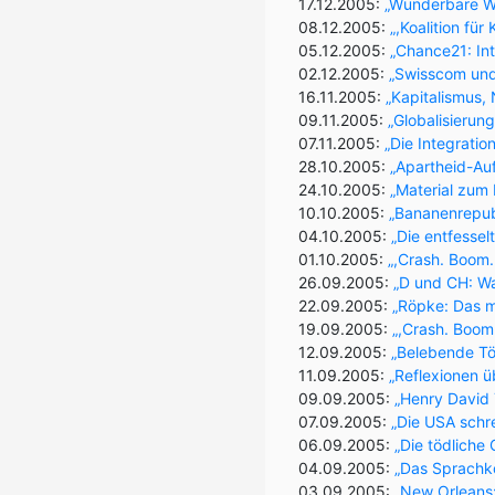
17.12.2005:
„Wunderbare Wa
08.12.2005:
„,Koalition für
05.12.2005:
„Chance21: Int
02.12.2005:
„Swisscom und
16.11.2005:
„Kapitalismus,
09.11.2005:
„Globalisierung
07.11.2005:
„Die Integratio
28.10.2005:
„Apartheid-Auf
24.10.2005:
„Material zum
10.10.2005:
„Bananenrepub
04.10.2005:
„Die entfessel
01.10.2005:
„,Crash. Boom.
26.09.2005:
„D und CH: W
22.09.2005:
„Röpke: Das m
19.09.2005:
„,Crash. Boom.
12.09.2005:
„Belebende Tön
11.09.2005:
„Reflexionen ü
09.09.2005:
„Henry David 
07.09.2005:
„Die USA schr
06.09.2005:
„Die tödliche 
04.09.2005:
„Das Sprachko
03.09.2005:
„New Orleans: