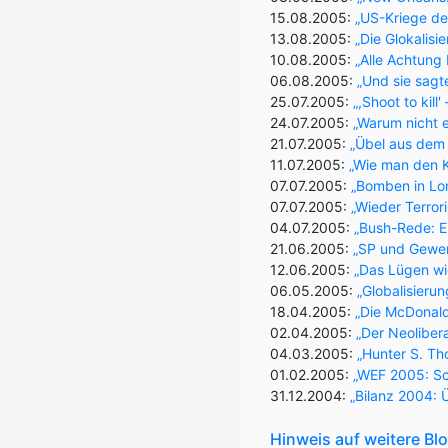
15.08.2005:
„US-Kriege der
13.08.2005:
„Die Glokalisi
10.08.2005:
„Alle Achtung
06.08.2005:
„Und sie sagte
25.07.2005:
„,Shoot to kill
24.07.2005:
„Warum nicht 
21.07.2005:
„Übel aus dem
11.07.2005:
„Wie man den K
07.07.2005:
„Bomben in Lo
07.07.2005:
„Wieder Terrori
04.07.2005:
„Bush-Rede: Ei
21.06.2005:
„SP und Gewer
12.06.2005:
„Das Lügen wie
06.05.2005:
„Globalisieru
18.04.2005:
„Die McDonaldi
02.04.2005:
„Der Neoliber
04.03.2005:
„Hunter S. Th
01.02.2005:
„WEF 2005: Sc
31.12.2004:
„Bilanz 2004: Ü
Hinweis auf weitere Bl