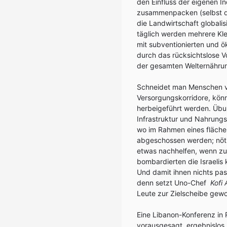
den Einfluss der eigenen In
zusammenpacken (selbst die
die Landwirtschaft globali
täglich werden mehrere Kl
mit subventionierten und ö
durch das rücksichtslose 
der gesamten Welternährun
Schneidet man Menschen v
Versorgungskorridore, kö
herbeigeführt werden. Übun
Infrastruktur und Nahrungs
wo im Rahmen eines fläch
abgeschossen werden; nöti
etwas nachhelfen, wenn zu 
bombardierten die Israelis 
Und damit ihnen nichts pass
denn setzt Uno-Chef
Kofi
Leute zur Zielscheibe gewo
Eine Libanon-Konferenz in 
vorausgesagt, ergebnislos