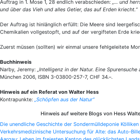
Auftrag in 1. Mose 1, 28 endlich verabschieden:
„... und he
und über das Vieh und alles Getier, das auf Erden kriecht.“
Der Auftrag ist hinlänglich erfüllt: Die Meere sind leergefi
Chemikalien vollgestopft, und auf der vergifteten Erde krie
Zuerst müssen (sollten) wir einmal unsere fehlgeleitete Mor
Buchhinweis
Narby, Jeremy:
„Intelligenz in der Natur. Eine Spurensuch
München 2006, ISBN 3-03800-257-7, CHF 34.–.
Hinweis auf ein Referat von Walter Hess
Kontrapunkte:
„Schöpfen aus der Natur“
Hinweis auf weitere Blogs von Hess Walt
Die unendliche Geschichte der Sondermülldeponie Kölliken
Verkehrsmedizinische Untersuchung für Alte: das Auto-Bille
Aargau: Leben im freiesten Kanton des glücklichsten Lands