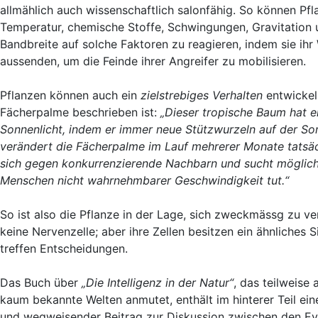
allmählich auch wissenschaftlich salonfähig. So können Pf
Temperatur, chemische Stoffe, Schwingungen, Gravitation 
Bandbreite auf solche Faktoren zu reagieren, indem sie ihr
aussenden, um die Feinde ihrer Angreifer zu mobilisieren.
Pflanzen können auch ein
zielstrebiges Verhalten
entwickel
Fächerpalme beschrieben ist:
„Dieser tropische Baum hat e
Sonnenlicht, indem er immer neue Stützwurzeln auf der Son
verändert die Fächerpalme im Lauf mehrerer Monate tatsäch
sich gegen konkurrenzierende Nachbarn und sucht möglichst
Menschen nicht wahrnehmbarer Geschwindigkeit tut.“
So ist also die Pflanze in der Lage, sich zweckmässg zu ver
keine Nervenzelle; aber ihre Zellen besitzen ein ähnliches
treffen Entscheidungen.
Das Buch über
„Die Intelligenz in der Natur“
, das teilweise
kaum bekannte Welten anmutet, enthält im hinterer Teil ei
und wegweisender Beitrag zur Diskussion zwischen den Evo