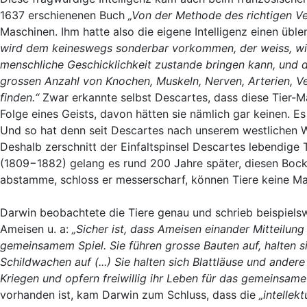
1637 erschienenen Buch
„Von der Methode des richtigen V
Maschinen. Ihm hatte also die eigene Intelligenz einen üblen
wird dem keineswegs sonderbar vorkommen, der weiss, wi
menschliche Geschicklichkeit zustande bringen kann, und di
grossen Anzahl von Knochen, Muskeln, Nerven, Arterien, Ven
finden.“
Zwar erkannte selbst Descartes, dass diese Tier-M
Folge eines Geists, davon hätten sie nämlich gar keinen. Es
Und so hat denn seit Descartes nach unserem westlichen 
Deshalb zerschnitt der Einfaltspinsel Descartes lebendige T
(1809−1882) gelang es rund 200 Jahre später, diesen Boc
abstamme, schloss er messerscharf, können Tiere keine Ma
Darwin beobachtete die Tiere genau und schrieb beispiels
Ameisen u. a:
„Sicher ist, dass Ameisen einander Mitteilun
gemeinsamem Spiel. Sie führen grosse Bauten auf, halten s
Schildwachen auf (...) Sie halten sich Blattläuse und andere
Kriegen und opfern freiwillig ihr Leben für das gemeinsam
vorhanden ist, kam Darwin zum Schluss, dass die
„intellek