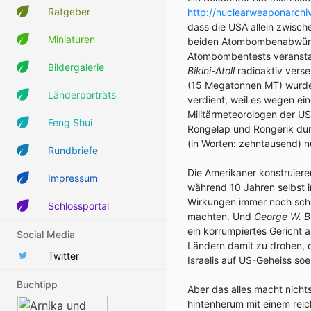
Ratgeber
http://nuclearweaponarchi
dass die USA allein zwisc
Miniaturen
beiden Atombombenabwürfe
Atombombentests veranstal
Bildergalerie
Bikini-Atoll
radioaktiv vers
(15 Megatonnen MT) wur
Länderporträts
verdient, weil es wegen ei
Militärmeteorologen der US
Feng Shui
Rongelap und Rongerik dur
(in Worten: zehntausend) 
Rundbriefe
Die Amerikaner konstruier
Impressum
während 10 Jahren selbst 
Wirkungen immer noch scheu
Schlossportal
machten. Und
George W. B
ein korrumpiertes Gericht 
Social Media
Ländern damit zu drohen, d
Twitter
Israelis auf US-Geheiss s
Buchtipp
Aber das alles macht nicht
hintenherum mit einem rei