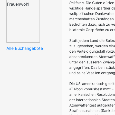
Pakistan
. Die Guten dürfe
wichtige Handelspartner de
weltpolitischen Denkweise 
märchenhaften Zuständen un
Bedrohten dazu, sich zu ve
bilaterale Gespräche zu er
Statt jedem Land die Selb
zuzugestehen, werden einz
Alle Buchangebote
den Verteidigungsfall vorz
abschreckenden Atomwaffe
unter den äusseren Zwänge
angegriffen. Das Lehrstück
und seine Vasallen entgan
Die US-amerikanisch gelei
Ki Moon
vorausbestimmt – b
amerikanischen Resolutions
der internationalen Staat
Atomwaffentest aufgerufen 
Strafmassnahmen (Sanktio