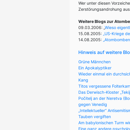
Wer unter diesen Vorzeiche
Zerstörungsandrohung aus 
Weitere Blogs zur Atomb
09.03.2006: „
Wieso eigent
15.08.2005:
„US-Kriege der
14.08.2005:
„Atombomben n
Hinweis auf weitere Bl
Grüne Männchen
Ein Apokalyptiker
Wieder einmal ein durchsic
Kang
Titos vergessene Folterka
Das Derwisch-Kloster „Teki
Počitelj an der Neretva (
gegen Venedig
„Intellektueller“ Antisemiti
Tauben vergiften
Am babylonischen Turm wi
Eine ganz andere psycholo