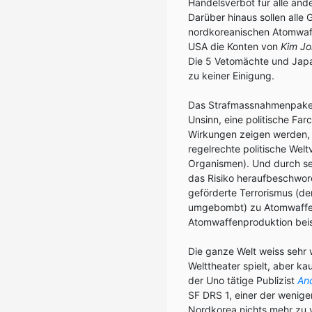
Handelsverbot für alle and
Darüber hinaus sollen all
nordkoreanischen Atomwaff
USA die Konten von
Kim Jo
Die 5 Vetomächte und Japa
zu keiner Einigung.
Das Strafmassnahmenpaket, 
Unsinn, eine politische Fa
Wirkungen zeigen werden, w
regelrechte politische Wel
Organismen). Und durch sei
das Risiko heraufbeschwor
geförderte Terrorismus (der
umgebombt) zu Atomwaffe
Atomwaffenproduktion beis
Die ganze Welt weiss sehr 
Welttheater spielt, aber 
der Uno tätige Publizist
An
SF DRS 1, einer der wenige
Nordkorea nichts mehr zu v