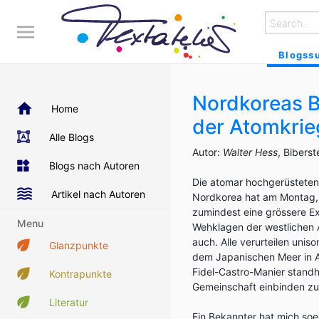
Blogss
Nordkoreas 
Home
der Atomkrie
Alle Blogs
Autor:
Walter Hess
, Bibers
Blogs nach Autoren
Die atomar hochgerüstete
Artikel nach Autoren
Nordkorea hat am Montag, 
zumindest eine grössere Ex
Menu
Wehklagen der westlichen
auch. Alle verurteilen uni
Glanzpunkte
dem Japanischen Meer in As
Fidel-Castro-Manier standh
Kontrapunkte
Gemeinschaft einbinden zu 
Literatur
Ein Bekannter hat mich so