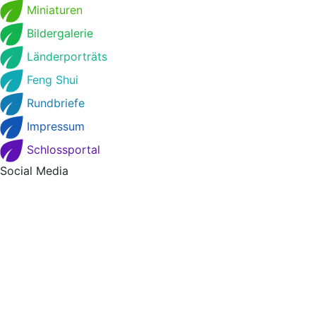
Miniaturen
Bildergalerie
Länderporträts
Feng Shui
Rundbriefe
Impressum
Schlossportal
Social Media