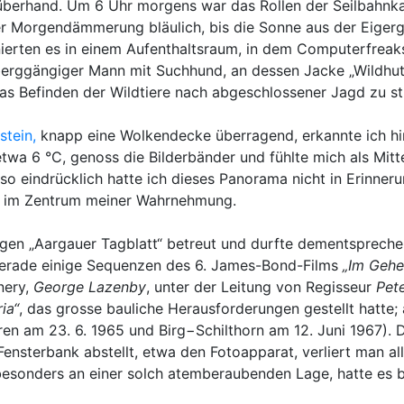
 überhand. Um 6 Uhr morgens war das Rollen der Seilbahn
der Morgendämmerung bläulich, bis die Sonne aus der Eiger
rten es in einem Aufenthaltsraum, in dem Computerfreaks b
in berggängiger Mann mit Suchhund, an dessen Jacke „Wildh
das Befinden der Wildtiere nach abgeschlossener Jagd zu st
stein,
knapp eine Wolkendecke überragend, erkannte ich hi
twa 6 °C, genoss die Bilderbänder und fühlte mich als Mit
 so eindrücklich hatte ich dieses Panorama nicht in Erinne
ge im Zentrum meiner Wahrnehmung.
gen „Aargauer Tagblatt“ betreut und durfte dementsprechend
erade einige Sequenzen des 6. James-Bond-Films
„Im Gehe
nery,
George Lazenby
, unter der Leitung von Regisseur
Pete
ia“
, das grosse bauliche Herausforderungen gestellt hatte;
en am 23. 6. 1965 und Birg−Schilthorn am 12. Juni 1967). 
ensterbank abstellt, etwa den Fotoapparat, verliert man all
 besonders an einer solch atemberaubenden Lage, hatte es b