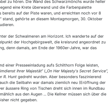
kabel zu hören. Die Wand des Schwarzmönchs wurde heller
gegend eine Krete überwand und die Farbenpalette
ereits auf der Piste waren, und erreichten noch vor 8
ut“ stand, gehörte an diesem Montagmorgen, 30. Oktober
udieren.
nter der Schwalmeren am Horizont. Ich wanderte auf der
telpunkt der Hochgebirgswelt, die kreisrund angeordnet zu
rung, denn damals, am Ende der 1960er-Jahre, war das
 einer Presseeinladung aufs Schilthorn Folge leisten,
imdienst Ihrer Majestät“
(„
On Her Majesty's Secret Service“,
r R. Hunt
gedreht wurden. Aber besonders faszinierend
 auch die Seilbahn war damals ziemlich neu (Eröffnung der
Der äussere Ring von Tischen dreht sich innen im Rundbau
mählich aus den Augen ... Die Kellner müssen sich über die
isher nicht gegeben.