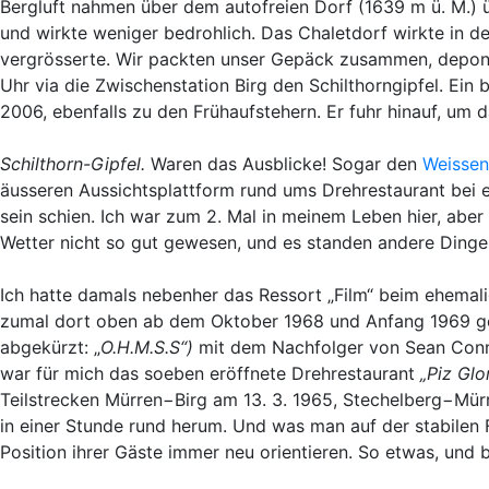
Bergluft nahmen über dem autofreien Dorf (1639 m ü. M.)
und wirkte weniger bedrohlich. Das Chaletdorf wirkte in 
vergrösserte. Wir packten unser Gepäck zusammen, deponie
Uhr via die Zwischenstation Birg den Schilthorngipfel. E
2006, ebenfalls zu den Frühaufstehern. Er fuhr hinauf, um 
Schilthorn-Gipfel.
Waren das Ausblicke! Sogar den
Weissen
äusseren Aussichtsplattform rund ums Drehrestaurant bei e
sein schien. Ich war zum 2. Mal in meinem Leben hier, aber
Wetter nicht so gut gewesen, und es standen andere Din
Ich hatte damals nebenher das Ressort „Film“ beim ehemali
zumal dort oben ab dem Oktober 1968 und Anfang 1969 g
abgekürzt: „
O.H.M.S.S“)
mit dem Nachfolger von Sean Con
war für mich das soeben eröffnete Drehrestaurant
„Piz Glor
Teilstrecken Mürren−Birg am 13. 3. 1965, Stechelberg−Mürr
in einer Stunde rund herum. Und was man auf der stabilen F
Position ihrer Gäste immer neu orientieren. So etwas, und