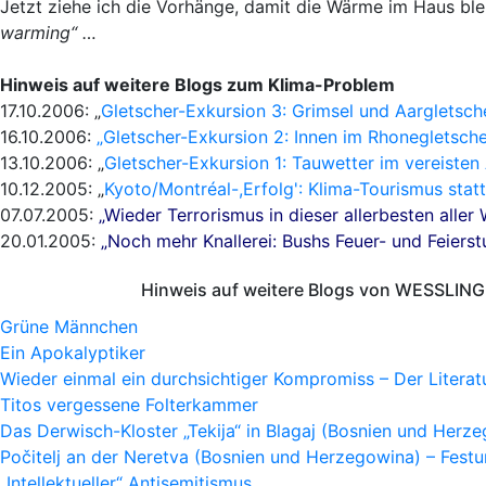
Jetzt ziehe ich die Vorhänge, damit die Wärme im Haus bleib
warming“ …
Hinweis auf weitere Blogs zum Klima-Problem
17.10.2006: „
Gletscher-Exkursion 3: Grimsel und Aargletsc
16.10.2006:
„
Gletscher-Exkursion 2: Innen im Rhonegletsche
13.10.2006: „
Gletscher-Exkursion 1: Tauwetter im vereisten
10.12.2005: „
Kyoto/Montréal-,Erfolg': Klima-Tourismus stat
07.07.2005:
„Wieder Terrorismus in dieser allerbesten aller 
20.01.2005:
„Noch mehr Knallerei: Bushs Feuer- und Feiers
Hinweis auf weitere Blogs von WESSLING 
Grüne Männchen
Ein Apokalyptiker
Wieder einmal ein durchsichtiger Kompromiss – Der Litera
Titos vergessene Folterkammer
Das Derwisch-Kloster „Tekija“ in Blagaj (Bosnien und Herz
Počitelj an der Neretva (Bosnien und Herzegowina) – Fes
„Intellektueller“ Antisemitismus