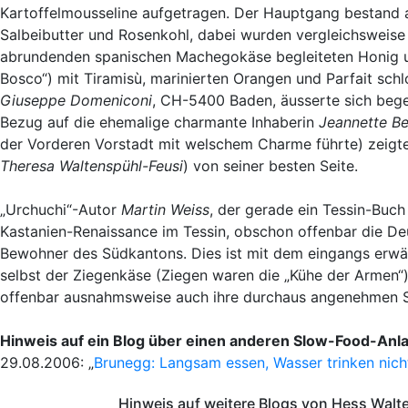
Kartoffelmousseline aufgetragen. Der Hauptgang bestand 
Salbeibutter und Rosenkohl, dabei wurden vergleichsweise
abrundenden spanischen Machegokäse begleiteten Honig u
Bosco“) mit Tiramisù, marinierten Orangen und Parfait schl
Giuseppe Domeniconi
, CH-5400 Baden, äusserte sich begei
Bezug auf die ehemalige charmante Inhaberin
Jeannette B
der Vorderen Vorstadt mit welschem Charme führte) zeigte 
Theresa Waltenspühl-Feusi
) von seiner besten Seite.
„Urchuchi“-Autor
Martin Weiss
, der gerade ein Tessin-Buch
Kastanien-Renaissance im Tessin, obschon offenbar die De
Bewohner des Südkantons. Dies ist mit dem eingangs erwä
selbst der Ziegenkäse (Ziegen waren die „Kühe der Armen“)
offenbar ausnahmsweise auch ihre durchaus angenehmen S
Hinweis auf ein Blog über einen anderen Slow-Food-Anl
29.08.2006: „
Brunegg: Langsam essen, Wasser trinken nich
Hinweis auf weitere Blogs von Hess Walt