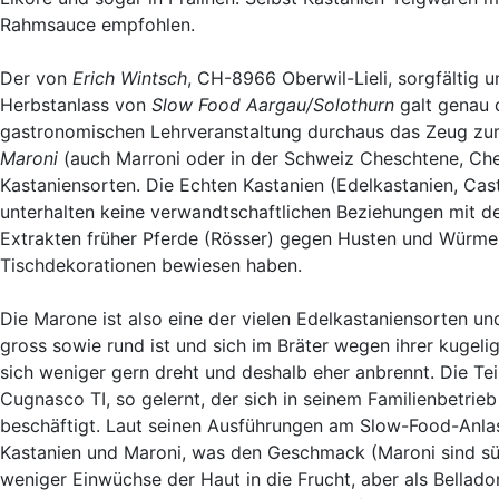
Rahmsauce empfohlen.
Der von
Erich Wintsch
, CH-8966 Oberwil-Lieli, sorgfältig 
Herbstanlass von
Slow Food Aargau/Solothurn
galt genau 
gastronomischen Lehrveranstaltung durchaus das Zeug zum
Maroni
(auch Marroni oder in der Schweiz Cheschtene, Ch
Kastaniensorten. Die Echten Kastanien (Edelkastanien, Cas
unterhalten keine verwandtschaftlichen Beziehungen mit 
Extrakten früher Pferde (Rösser) gegen Husten und Würmer
Tischdekorationen bewiesen haben.
Die Marone ist also eine der vielen Edelkastaniensorten u
gross sowie rund ist und sich im Bräter wegen ihrer kugelig
sich weniger gern dreht und deshalb eher anbrennt. Die T
Cugnasco TI, so gelernt, der sich in seinem Familienbetrieb
beschäftigt. Laut seinen Ausführungen am Slow-Food-Anla
Kastanien und Maroni, was den Geschmack (Maroni sind sü
weniger Einwüchse der Haut in die Frucht, aber als Bella