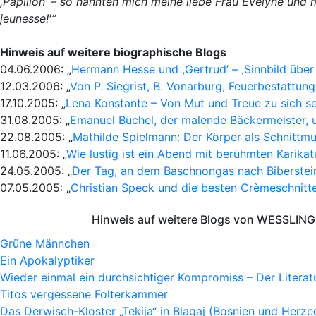
,Papillon’ – so nannten mich meine liebe Frau Evelyne und 
jeunesse!'“
Hinweis auf weitere biographische Blogs
04.06.2006: „
Hermann Hesse und ,Gertrud’ – ,Sinnbild über 
12.03.2006: „
Von P. Siegrist, B. Vonarburg, Feuerbestattun
17.10.2005: „
Lena Konstante – Von Mut und Treue zu sich se
31.08.2005: „
Emanuel Büchel, der malende Bäckermeister, 
22.08.2005: „
Mathilde Spielmann: Der Körper als Schnittm
11.06.2005: „
Wie lustig ist ein Abend mit berühmten Karikat
24.05.2005: „
Der Tag, an dem Baschnongas nach Biberste
07.05.2005: „
Christian Speck und die besten Crèmeschnitte
Hinweis auf weitere Blogs von WESSLING 
Grüne Männchen
Ein Apokalyptiker
Wieder einmal ein durchsichtiger Kompromiss – Der Litera
Titos vergessene Folterkammer
Das Derwisch-Kloster „Tekija“ in Blagaj (Bosnien und Herz