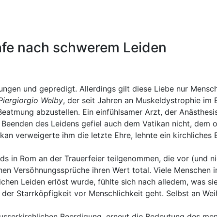
afe nach schwerem Leiden
gen und gepredigt. Allerdings gilt diese Liebe nur Mensch
Piergiorgio Welby
, der seit Jahren an Muskeldystrophie im 
eatmung abzustellen. Ein einfühlsamer Arzt, der Anästhesis
 Beenden des Leidens gefiel auch dem Vatikan nicht, dem o
kan verweigerte ihm die letzte Ehre, lehnte ein kirchliches 
in Rom an der Trauerfeier teilgenommen, die vor (und nich
hen Versöhnungssprüche ihren Wert total. Viele Menschen i
chen Leiden erlöst wurde, fühlte sich nach alledem, was si
, der Starrköpfigkeit vor Menschlichkeit geht. Selbst an We
sserkirchlichen Beerdigung, erneut die Bedeutung des men