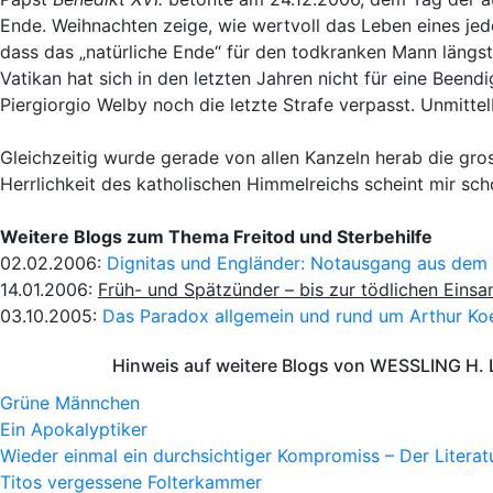
Ende. Weihnachten zeige, wie wertvoll das Leben eines jede
dass das „natürliche Ende“ für den todkranken Mann längs
Vatikan hat sich in den letzten Jahren nicht für eine Bee
Piergiorgio Welby noch die letzte Strafe verpasst. Unmitte
Gleichzeitig wurde gerade von allen Kanzeln herab die gros
Herrlichkeit des katholischen Himmelreichs scheint mir sc
Weitere Blogs zum Thema Freitod und Sterbehilfe
02.02.2006:
Dignitas und Engländer: Notausgang aus dem
14.01.2006:
Früh- und Spätzünder – bis zur tödlichen Einsa
03.10.2005:
Das Paradox allgemein und rund um Arthur Koe
Hinweis auf weitere Blogs von WESSLING H. 
Grüne Männchen
Ein Apokalyptiker
Wieder einmal ein durchsichtiger Kompromiss – Der Litera
Titos vergessene Folterkammer