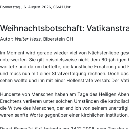
Donnerstag , 6. August 2026, 06:41 Uhr
Weihnachtsbotschaft: Vatikanstr
Autor:
Walter Hess
, Biberstein CH
Im Moment wird gerade wieder viel von Nächstenliebe gesun
unterwerfen. Sie gilt beispielsweise nicht dem 60-jährigen
wartete und darum bettelte, die künstliche Ernährung und B
und muss nun mit einer Strafverfolgung rechnen. Doch das
sehen wollte und ihn mit einer Höllenstrafe versah: Der Vati
Hunderte von Menschen haben am Tage des Heiligen Abends 
Erachtens verlieren unter solchen Umständen die katholisc
die Witwe des Menschen, der endlich von seinem unerträgli
waren sanfte Worte gegenüber einer kirchlichen Institution
Papst
Benedikt XVI.
betonte am 24.12.2006, dem Tag der au