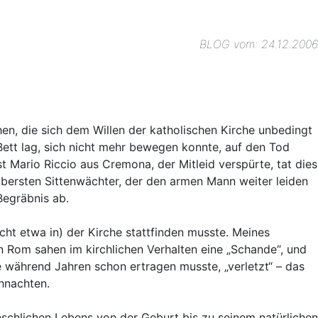
BLOG vom: 24.12.2006
en, die sich dem Willen der katholischen Kirche unbedingt
Bett lag, sich nicht mehr bewegen konnte, auf den Tod
t Mario Riccio aus Cremona, der Mitleid verspürte, tat dies
bersten Sittenwächter, der den armen Mann weiter leiden
Begräbnis ab.
t etwa in) der Kirche stattfinden musste. Meines
n Rom sahen im kirchlichen Verhalten eine „Schande“, und
e während Jahren schon ertragen musste, „verletzt“ – das
ihnachten.
schlichen Lebens von der Geburt bis zu seinem natürlichen