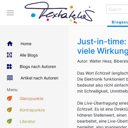
Blogss
Just-in-time:
Home
viele Wirkun
Alle Blogs
Autor:
Walter Hess,
Biberst
Blogs nach Autoren
Das Wort
Echtzeit
(englisc
Artikel nach Autoren
Die Elektronik funktioniert
bedeutet also nicht einfa
Menu
mit Schnelligkeit, Unmittelb
Glanzpunkte
Die
Live-Übertragung
eines
Echtzeit.
Es ist eine Direkt
Kontrapunkte
höheren Stellenwert, einen
bearbeitet, eine Live-Übe
Literatur
begleitet, also spannende