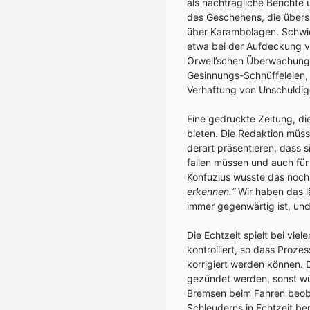
als nachträgliche Berichte
des Geschehens, die übers R
über Karambolagen. Schwier
etwa bei der Aufdeckung 
Orwell’schen Überwachungs
Gesinnungs-Schnüffeleien,
Verhaftung von Unschuldig
Eine gedruckte Zeitung, d
bieten. Die Redaktion müs
derart präsentieren, dass si
fallen müssen und auch für
Konfuzius wusste das noch
erkennen.“
Wir haben das l
immer gegenwärtig ist, und 
Die Echtzeit spielt bei vie
kontrolliert, so dass Proz
korrigiert werden können. 
gezündet werden, sonst wü
Bremsen beim Fahren beoba
Schleuderns in Echtzeit be