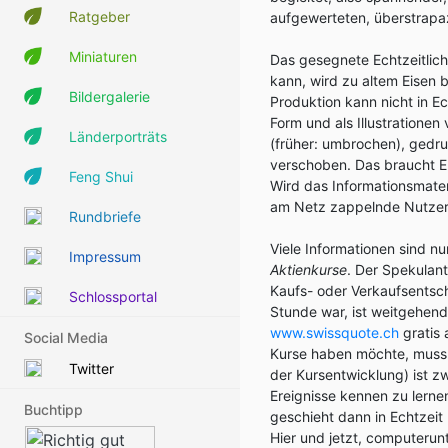
Ratgeber
aufgewerteten, überstrapa
Miniaturen
Das gesegnete Echtzeitlich
kann, wird zu altem Eisen 
Bildergalerie
Produktion kann nicht in E
Form und als Illustratione
Länderporträts
(früher: umbrochen), gedr
verschoben. Das braucht E
Feng Shui
Wird das Informationsmateria
am Netz zappelnde Nutzer
Rundbriefe
Viele Informationen sind nur
Impressum
Aktienkurse
. Der Spekulant
Kaufs- oder Verkaufsentsche
Schlossportal
Stunde war, ist weitgehend
www.swissquote.ch
gratis 
Social Media
Kurse haben möchte, muss 
Twitter
der Kursentwicklung) ist z
Ereignisse kennen zu lern
Buchtipp
geschieht dann in Echtzeit
Hier und jetzt, computerun