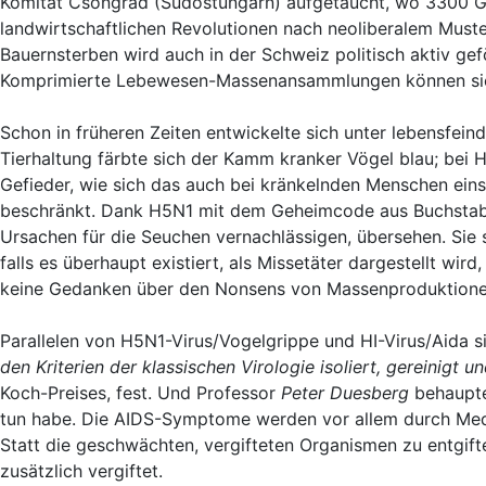
Komitat Csongrád (Südostungarn) aufgetaucht, wo 3300 G
landwirtschaftlichen Revolutionen nach neoliberalem Muste
Bauernsterben wird auch in der Schweiz politisch aktiv gef
Komprimierte Lebewesen-Massenansammlungen können sich 
Schon in früheren Zeiten entwickelte sich unter lebensfei
Tierhaltung färbte sich der Kamm kranker Vögel blau; bei H
Gefieder, wie sich das auch bei kränkelnden Menschen einst
beschränkt. Dank H5N1 mit dem Geheimcode aus Buchstabe
Ursachen für die Seuchen vernachlässigen, übersehen. Sie s
falls es überhaupt existiert, als Missetäter dargestellt wi
keine Gedanken über den Nonsens von Massenproduktion
Parallelen von H5N1-Virus/Vogelgrippe und HI-Virus/Aida si
den Kriterien der klassischen Virologie isoliert, gereinigt un
Koch-Preises, fest. Und Professor
Peter Duesberg
behauptet
tun habe. Die AIDS-Symptome werden vor allem durch M
Statt die geschwächten, vergifteten Organismen zu entgif
zusätzlich vergiftet.