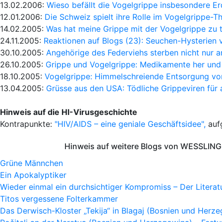
13.02.2006:
Wieso befällt die Vogelgrippe insbesondere Er
12.01.2006:
Die Schweiz spielt ihre Rolle im Vogelgrippe-T
14.02.2005:
Was hat meine Grippe mit der Vogelgrippe zu 
24.11.2005:
Reaktionen auf Blogs (23): Seuchen-Hysterien 
30.10.2005:
Angehörige des Federviehs sterben nicht nur 
26.10.2005:
Grippe und Vogelgrippe: Medikamente her und
18.10.2005:
Vogelgrippe: Himmelschreiende Entsorgung vo
13.04.2005:
Grüsse aus den USA: Tödliche Grippeviren für a
Hinweis auf die HI-Virusgeschichte
Kontrapunkte:
"HIV/AIDS – eine geniale Geschäftsidee",
auf
Hinweis auf weitere Blogs von WESSLING 
Grüne Männchen
Ein Apokalyptiker
Wieder einmal ein durchsichtiger Kompromiss – Der Litera
Titos vergessene Folterkammer
Das Derwisch-Kloster „Tekija“ in Blagaj (Bosnien und Herz