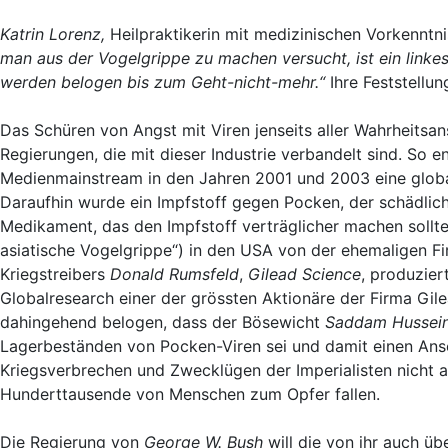
Katrin Lorenz,
Heilpraktikerin mit medizinischen Vorkenntn
man aus der Vogelgrippe zu machen versucht, ist ein linke
werden belogen bis zum Geht-nicht-mehr.“
Ihre Feststellun
Das Schüren von Angst mit Viren jenseits aller Wahrheitsa
Regierungen, die mit dieser Industrie verbandelt sind. So 
Medienmainstream in den Jahren 2001 und 2003 eine globa
Daraufhin wurde ein Impfstoff gegen Pocken, der schädliche
Medikament, das den Impfstoff verträglicher machen sollt
asiatische Vogelgrippe“) in den USA von der ehemaligen Fi
Kriegstreibers
Donald Rumsfeld
,
Gilead Science
, produzier
Globalresearch einer der grössten Aktionäre der Firma Gil
dahingehend belogen, dass der Bösewicht
Saddam Hussei
Lagerbeständen von Pocken-Viren sei und damit einen Ansc
Kriegsverbrechen und Zwecklügen der Imperialisten nicht 
Hunderttausende von Menschen zum Opfer fallen.
Die Regierung von
George W. Bush
will die von ihr auch ü