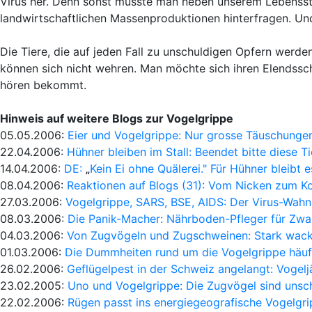
Virus her. Denn sonst müsste man neben unserem Lebensstil
landwirtschaftlichen Massenproduktionen hinterfragen. Und
Die Tiere, die auf jeden Fall zu unschuldigen Opfern werde
können sich nicht wehren. Man möchte sich ihren Elendssch
hören bekommt.
Hinweis auf weitere Blogs zur Vogelgrippe
05.05.2006:
Eier und Vogelgrippe: Nur grosse Täuschungen
22.04.2006:
Hühner bleiben im Stall: Beendet bitte diese Ti
14.04.2006:
DE:
„
Kein Ei ohne Quälerei." Für Hühner bleibt 
08.04.2006:
Reaktionen auf Blogs (31): Vom Nicken zum Ko
27.03.2006:
Vogelgrippe, SARS, BSE, AIDS: Der Virus-Wahn 
08.03.2006:
Die Panik-Macher: Nährboden-Pfleger für Zw
04.03.2006:
Von Zugvögeln und Zugschweinen: Stark wac
01.03.2006:
Die Dummheiten rund um die Vogelgrippe häuf
26.02.2006:
Geflügelpest in der Schweiz angelangt: Vogelj
23.02.2005:
Uno und Vogelgrippe: Die Zugvögel sind unsc
22.02.2006:
Rügen passt ins energiegeografische Vogelgr