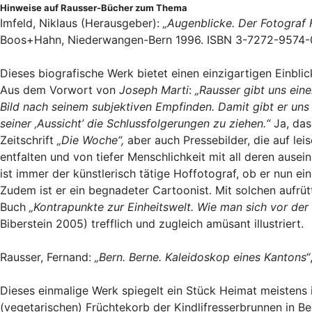
Hinweise auf Rausser-Bücher zum Thema
Imfeld, Niklaus (Herausgeber):
„Augenblicke. Der Fotograf 
Boos+Hahn, Niederwangen-Bern 1996. ISBN 3-7272-9574-
Dieses biografische Werk bietet einen einzigartigen Einbl
Aus dem Vorwort von
Joseph Marti
:
„Rausser gibt uns eine
Bild nach seinem subjektiven Empfinden. Damit gibt er uns 
seiner ‚Aussicht’ die Schlussfolgerungen zu ziehen.“
Ja, das
Zeitschrift
„Die Woche“,
aber auch Pressebilder, die auf le
entfalten und von tiefer Menschlichkeit mit all deren aus
ist immer der künstlerisch tätige Hoffotograf, ob er nun ein
Zudem ist er ein begnadeter Cartoonist. Mit solchen aufrü
Buch
„Kontrapunkte zur Einheitswelt. Wie man sich vor der 
Biberstein 2005) trefflich und zugleich amüsant illustriert.
Rausser, Fernand:
„Bern. Berne. Kaleidoskop eines Kantons“
Dieses einmalige Werk spiegelt ein Stück Heimat meistens 
(vegetarischen) Früchtekorb der Kindlifresserbrunnen in B