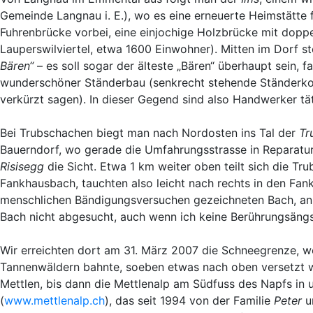
Gemeinde Langnau i. E.), wo es eine erneuerte Heimstätte 
Fuhrenbrücke vorbei, eine einjochige Holzbrücke mit dop
Lauperswilviertel, etwa 1600 Einwohner). Mitten im Dorf 
Bären“
– es soll sogar der älteste „Bären“ überhaupt sein, f
wunderschöner Ständerbau (senkrecht stehende Ständerkon
verkürzt sagen). In dieser Gegend sind also Handwerker tä
Bei Trubschachen biegt man nach Nordosten ins Tal der
Tr
Bauerndorf, wo gerade die Umfahrungsstrasse in Reparatur
Risisegg
die Sicht. Etwa 1 km weiter oben teilt sich die 
Fankhausbach, tauchten also leicht nach rechts in den Fa
menschlichen Bändigungsversuchen gezeichneten Bach, an
Bach nicht abgesucht, auch wenn ich keine Berührungsängs
Wir erreichten dort am 31. März 2007 die Schneegrenze, w
Tannenwäldern bahnte, soeben etwas nach oben versetzt wu
Mettlen, bis dann die Mettlenalp am Südfuss des Napfs in u
(
www.mettlenalp.ch
), das seit 1994 von der Familie
Peter
u