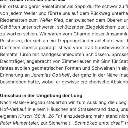
Ein ortskundigerer Reiseführer als
Sepp
dürfte schwer zu fi
von jedem Weiler und führte uns auf dem Rückweg unterhal
Riedematten zum
Weiler Ried
, der zwischen dem Oberen un
Gehöften unter schweren, schützenden Ziegeldächern zur
zu warten schien. Wir waren vom Charme dieser Ansammlun
Reisbesen, der sich an ein Treppengeländer anlehnte, war 
Dörfchen ebenso geprägt ist wie vom Traditionsbewusstsei
Bemalte Türen mit handgeschmiedeten Schlössern. Sprosse
Dachträger, angebracht von Zimmerleuten mit Sinn für Stat
fantasievollen geometrischen Formen und Schweinen in eine
Erinnerung an
Jeremias Gotthelf
, der ganz in der Nähe (na
beschrieben hatte, wobei er gewisse erzieherische Absichte
Umschau in der Umgebung der Lueg
Nach Hasle-Rüegsau steuerten wir zum Ausklang die
Lueg
Hof-Verkauf in einem Häuschen am Strassenrand dazu, uns
eigenen
Kirsch (50 %, 26 Fr.)
einzudecken; mehr stand nicht
Peter Mumentaler,
zur Sicherheit.
„Schmöked emol draa!“
(r