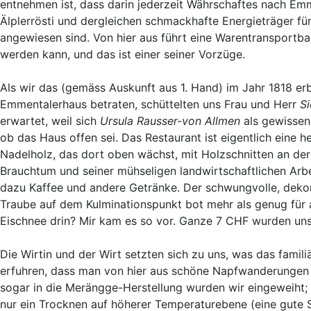
entnehmen ist, dass darin jederzeit Währschaftes nach Emm
Älplerrösti und dergleichen schmackhafte Energieträger fü
angewiesen sind. Von hier aus führt eine Warentransportb
werden kann, und das ist einer seiner Vorzüge.
Als wir das (gemäss Auskunft aus 1. Hand) im Jahr 1818 e
Emmentalerhaus betraten, schüttelten uns Frau und Herr
Si
erwartet, weil sich
Ursula Rausser-von Allmen
als gewissenh
ob das Haus offen sei. Das Restaurant ist eigentlich ein
Nadelholz, das dort oben wächst, mit Holzschnitten an de
Brauchtum und seiner mühseligen landwirtschaftlichen Arbe
dazu Kaffee und andere Getränke. Der schwungvolle, dekor
Traube auf dem Kulminationspunkt bot mehr als genug für al
Eischnee drin? Mir kam es so vor. Ganze 7 CHF wurden uns 
Die Wirtin und der Wirt setzten sich zu uns, was das famil
erfuhren, dass man von hier aus schöne Napfwanderungen 
sogar in die Merängge-Herstellung wurden wir eingeweiht;
nur ein Trocknen auf höherer Temperaturebene (eine gute 