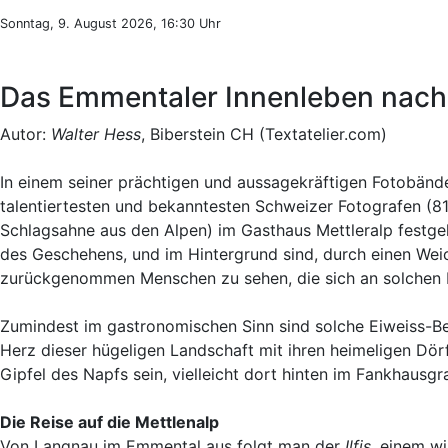
Sonntag, 9. August 2026, 16:30 Uhr
Das Emmentaler Innenleben nach
Autor:
Walter Hess
, Biberstein CH (Textatelier.com)
In einem seiner prächtigen und aussagekräftigen Fotobände
talentiertesten und bekanntesten Schweizer Fotografen (81
Schlagsahne aus den Alpen) im Gasthaus Mettleralp festgeh
des Geschehens, und im Hintergrund sind, durch einen Wei
zurückgenommen Menschen zu sehen, die sich an solchen Lu
Zumindest im gastronomischen Sinn sind solche Eiweiss-B
Herz dieser hügeligen Landschaft mit ihren heimeligen Dö
Gipfel des Napfs sein, vielleicht dort hinten im Fankhausg
Die Reise auf die Mettlenalp
Von Langnau im Emmental aus folgt man der
Ilfis
, einem w